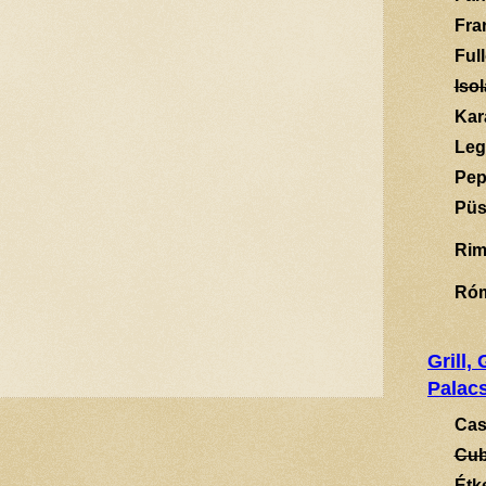
Fra
Ful
Isol
Kar
Leg
Pep
Püs
Rim
Ró
Grill,
Palacs
Cas
Cub
Étk