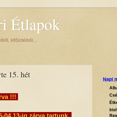
ri Étlapok
ől, kifőzdéiből...
te 15. hét
Napi m
Alb
Csé
rva !!!
Étk
Iri
-04.13-ig zárva tartunk.
Res