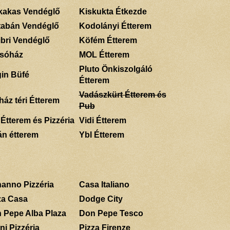
kakas Vendéglő
Kiskukta Étkezde
tabán Vendéglő
Kodolányi Étterem
ibri Vendéglő
Köfém Étterem
sóház
MOL Étterem
Pluto Önkiszolgáló
gin Büfé
Étterem
Vadászkürt Étterem és
ház téri Étterem
Pub
 Étterem és Pizzéria
Vidi Étterem
án étterem
Ybl Étterem
anno Pizzéria
Casa Italiano
za Casa
Dodge City
 Pepe Alba Plaza
Don Pepe Tesco
ni Pizzéria
Pizza Firenze