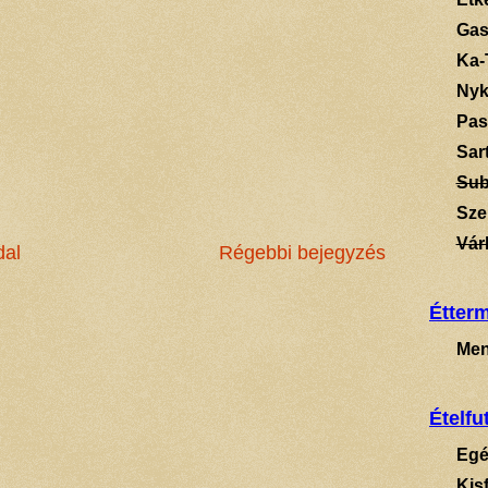
Gas
Ka-
Ny
Pas
Sart
Su
Sze
Vár
dal
Régebbi bejegyzés
Étter
Men
Ételfu
Egé
Kis