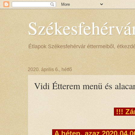
Székesfehérvá
Étlapok Székesfehérvár éttermeiből, étkezdéib
2020. április 6., hétfő
Vidi Étterem menü és alacar
!!! Zá
A héten, azaz 2020.04.06