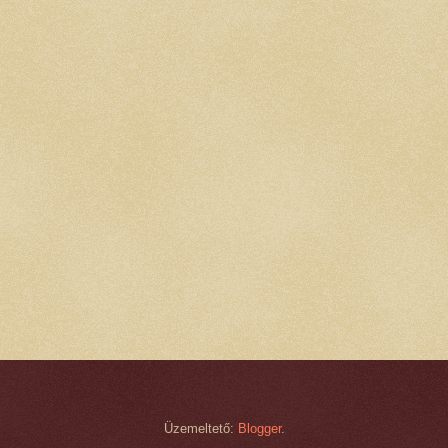
Üzemeltető:
Blogger
.