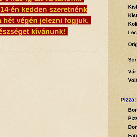
Kis
.14-én kedden szeretnénk
Kis
a hét végén jelezni fogjuk.
Kol
észséget kívánunk!
Lec
Ori
Sör
Vár
Vol
Pizza:
Bon
Piz
Don
Fan