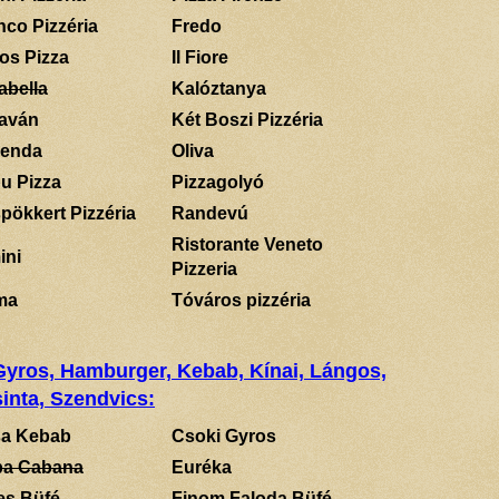
nco Pizzéria
Fredo
los Pizza
Il Fiore
abella
Kalóztanya
aván
Két Boszi Pizzéria
enda
Oliva
u Pizza
Pizzagolyó
pökkert Pizzéria
Randevú
Ristorante Veneto
ini
Pizzeria
ma
Tóváros pizzéria
 Gyros, Hamburger, Kebab, Kínai, Lángos,
inta, Szendvics:
a Kebab
Csoki Gyros
a Cabana
Euréka
es Büfé
Finom Faloda Büfé