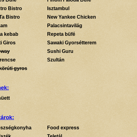
tro Bistro
Isztambul
Ta Bistro
New Yankee Chicken
kam
Palacsintavilág
a kebab
Repeta büfé
i Giros
Sawaki Gyorsétterem
bway
Sushi Guru
rencse
Szultán
körúti gyros
mek:
üett
tárok:
szségkonyha
Food express
fazék
Teletál