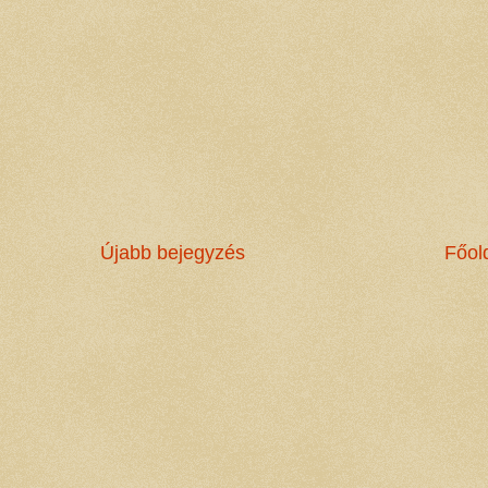
Újabb bejegyzés
Főol