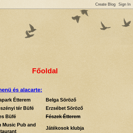
Főoldal
enü és alacarte:
apark Étterem
Belga Söröző
szényi tér Büfé
Erzsébet Söröző
es Büfé
Fészek Étterem
sh Music Pub and
Játékosok klubja
taurant