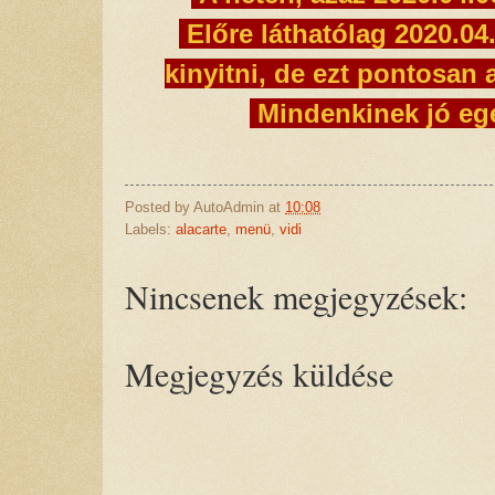
Előre láthatólag 2020.04
kinyitni, de ezt pontosan 
Mindenkinek jó eg
Posted by
AutoAdmin
at
10:08
Labels:
alacarte
,
menü
,
vidi
Nincsenek megjegyzések:
Megjegyzés küldése