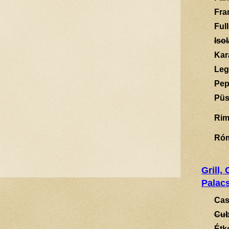
Fra
Ful
Isol
Kar
Leg
Pep
Püs
Rim
Ró
Grill,
Palacs
Cas
Cub
Étk