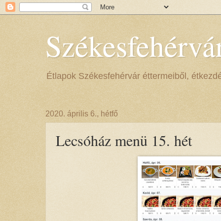
Székesfehérvá
Étlapok Székesfehérvár éttermeiből, étkezdéib
2020. április 6., hétfő
Lecsóház menü 15. hét