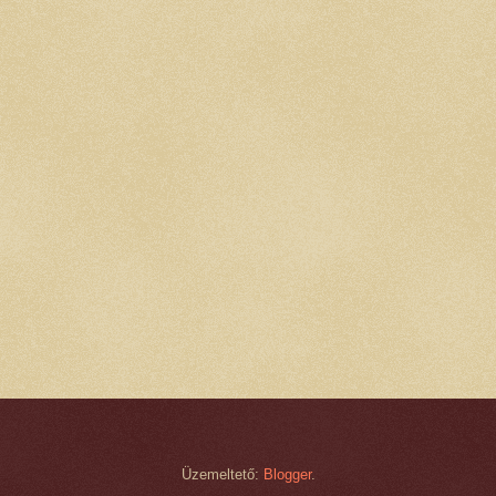
Üzemeltető:
Blogger
.