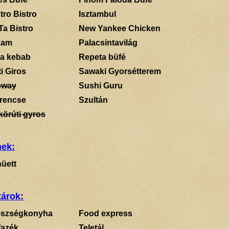
tro Bistro
Isztambul
Ta Bistro
New Yankee Chicken
kam
Palacsintavilág
a kebab
Repeta büfé
i Giros
Sawaki Gyorsétterem
bway
Sushi Guru
rencse
Szultán
körúti gyros
mek:
üett
tárok:
szségkonyha
Food express
fazék
Teletál