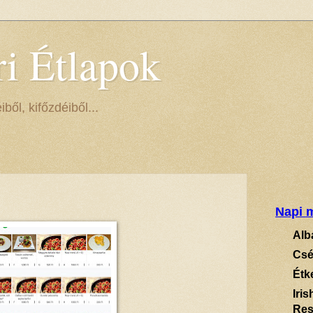
ri Étlapok
ől, kifőzdéiből...
Napi m
Alb
Csé
Étk
Iri
Res