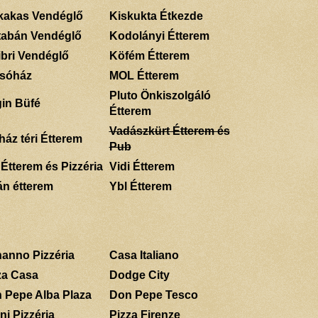
kakas Vendéglő
Kiskukta Étkezde
tabán Vendéglő
Kodolányi Étterem
ibri Vendéglő
Köfém Étterem
sóház
MOL Étterem
Pluto Önkiszolgáló
gin Büfé
Étterem
Vadászkürt Étterem és
ház téri Étterem
Pub
 Étterem és Pizzéria
Vidi Étterem
án étterem
Ybl Étterem
anno Pizzéria
Casa Italiano
za Casa
Dodge City
 Pepe Alba Plaza
Don Pepe Tesco
ni Pizzéria
Pizza Firenze