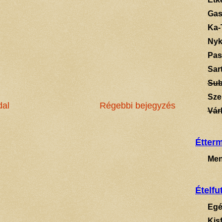
Gas
Ka-
Ny
Pas
Sart
Su
Sze
dal
Régebbi bejegyzés
Vár
Étter
Men
Ételfu
Egé
Kis