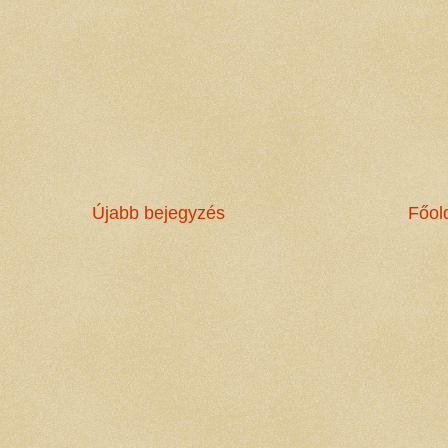
Újabb bejegyzés
Főol