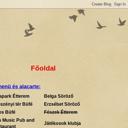
Főoldal
enü és alacarte:
apark Étterem
Belga Söröző
szényi tér Büfé
Erzsébet Söröző
es Büfé
Fészek Étterem
sh Music Pub and
Játékosok klubja
taurant