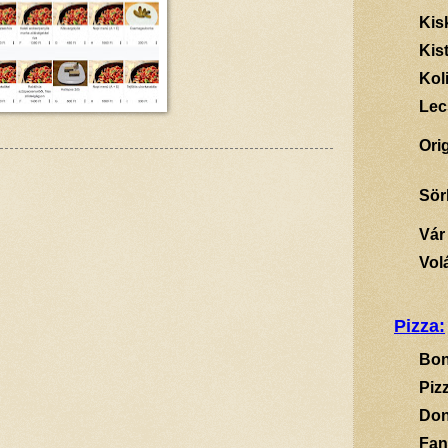
Kis
Kis
Kol
Lec
Ori
Sör
Vár
Vol
Pizza:
Bon
Piz
Don
Fan