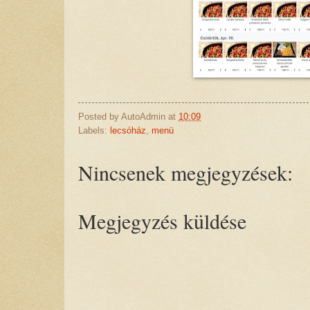
Posted by
AutoAdmin
at
10:09
Labels:
lecsóház
,
menü
Nincsenek megjegyzések:
Megjegyzés küldése