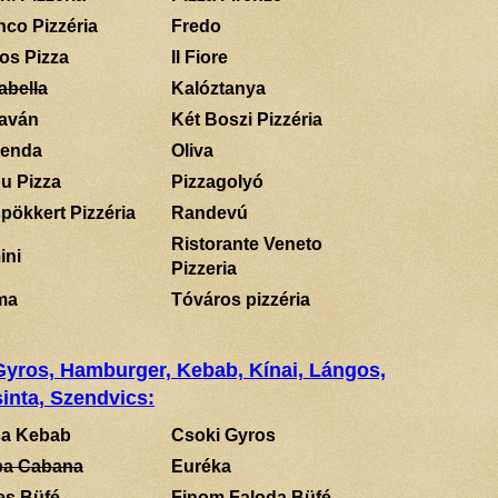
nco Pizzéria
Fredo
los Pizza
Il Fiore
abella
Kalóztanya
aván
Két Boszi Pizzéria
enda
Oliva
u Pizza
Pizzagolyó
pökkert Pizzéria
Randevú
Ristorante Veneto
ini
Pizzeria
ma
Tóváros pizzéria
 Gyros, Hamburger, Kebab, Kínai, Lángos,
inta, Szendvics:
a Kebab
Csoki Gyros
a Cabana
Euréka
es Büfé
Finom Faloda Büfé