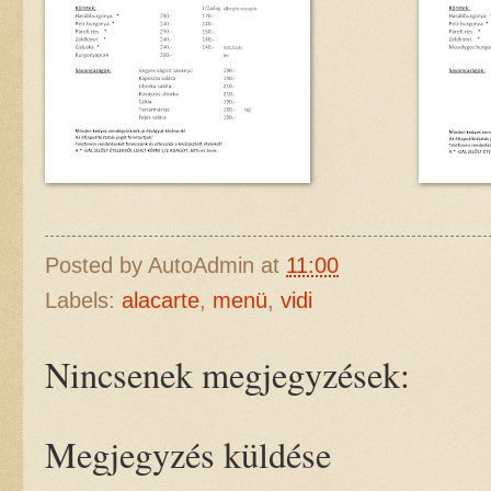
Posted by
AutoAdmin
at
11:00
Labels:
alacarte
,
menü
,
vidi
Nincsenek megjegyzések:
Megjegyzés küldése