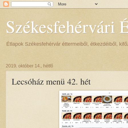
Székesfehérvári 
Étlapok Székesfehérvár éttermeiből, étkezdéiből, kifőz
2019. október 14., hétfő
Lecsóház menü 42. hét