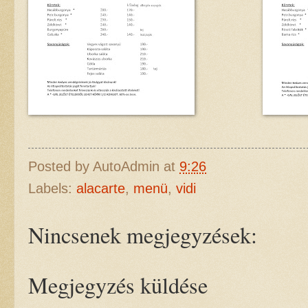
Posted by
AutoAdmin
at
9:26
Labels:
alacarte
,
menü
,
vidi
Nincsenek megjegyzések:
Megjegyzés küldése