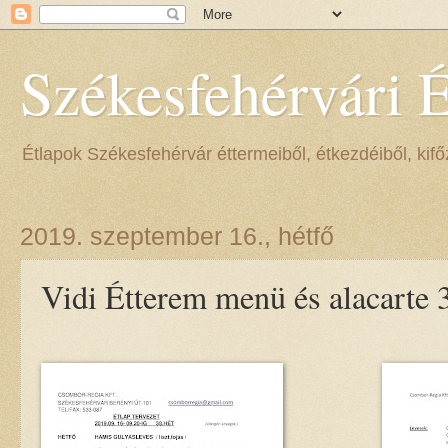
Székesfehérvári 
Étlapok Székesfehérvár éttermeiből, étkezdéiből, kifőz
2019. szeptember 16., hétfő
Vidi Étterem menü és alacarte 3