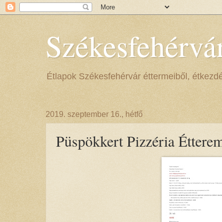
Székesfehérvá
Étlapok Székesfehérvár éttermeiből, étkezdéib
2019. szeptember 16., hétfő
Püspökkert Pizzéria Éttere