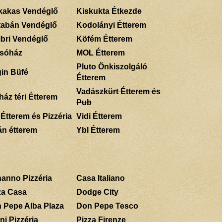
kakas Vendéglő
Kiskukta Étkezde
tabán Vendéglő
Kodolányi Étterem
ibri Vendéglő
Köfém Étterem
sóház
MOL Étterem
Pluto Önkiszolgáló
gin Büfé
Étterem
Vadászkürt Étterem és
ház téri Étterem
Pub
 Étterem és Pizzéria
Vidi Étterem
án étterem
Ybl Étterem
anno Pizzéria
Casa Italiano
za Casa
Dodge City
 Pepe Alba Plaza
Don Pepe Tesco
ni Pizzéria
Pizza Firenze