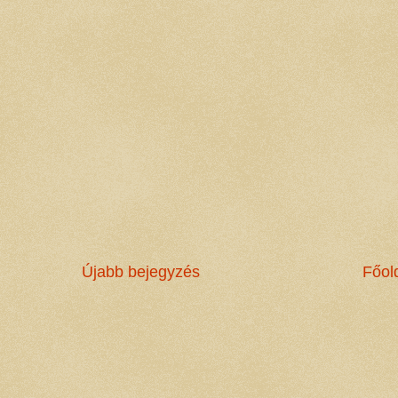
Újabb bejegyzés
Főol