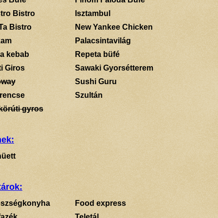
tro Bistro
Isztambul
Ta Bistro
New Yankee Chicken
kam
Palacsintavilág
a kebab
Repeta büfé
i Giros
Sawaki Gyorsétterem
bway
Sushi Guru
rencse
Szultán
körúti gyros
mek:
üett
tárok:
szségkonyha
Food express
fazék
Teletál