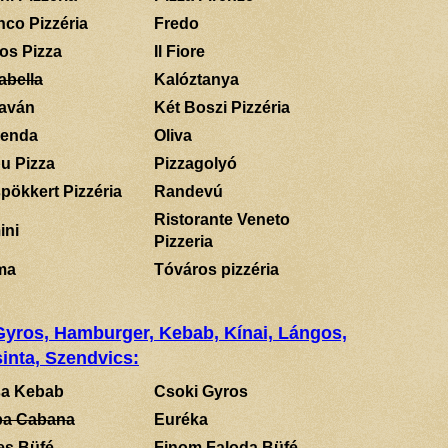
nco Pizzéria
Fredo
los Pizza
Il Fiore
abella
Kalóztanya
aván
Két Boszi Pizzéria
enda
Oliva
u Pizza
Pizzagolyó
pökkert Pizzéria
Randevú
Ristorante Veneto
ini
Pizzeria
ma
Tóváros pizzéria
 Gyros, Hamburger, Kebab, Kínai, Lángos,
inta, Szendvics:
a Kebab
Csoki Gyros
a Cabana
Euréka
es Büfé
Finom Faloda Büfé