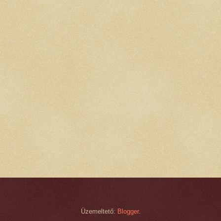
Üzemeltető:
Blogger
.