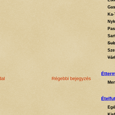
Gas
Ka-
Ny
Pas
Sart
Su
Sze
Vár
Étter
dal
Régebbi bejegyzés
Men
Ételfu
Egé
Kis