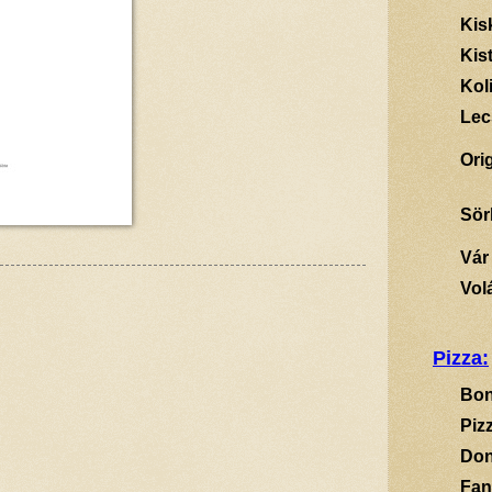
Kis
Kis
Kol
Lec
Ori
Sör
Vár
Vol
Pizza:
Bon
Piz
Don
Fan