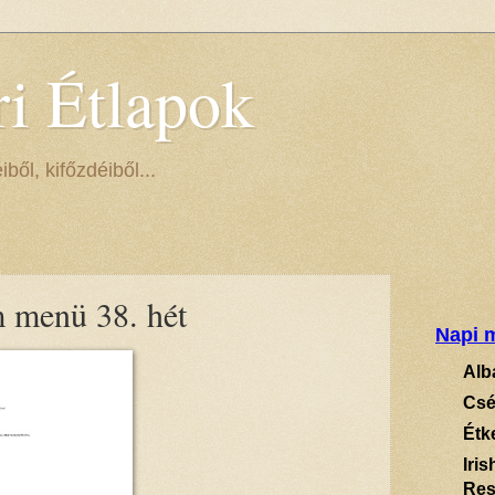
ri Étlapok
ől, kifőzdéiből...
m menü 38. hét
Napi m
Alb
Csé
Étk
Iri
Res