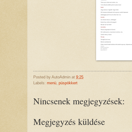
Posted by
AutoAdmin
at
9:25
Labels:
menü
,
püspökkert
Nincsenek megjegyzések:
Megjegyzés küldése