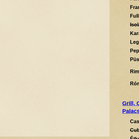
Fra
Ful
Isol
Kar
Leg
Pep
Püs
Rim
Ró
Grill,
Palacs
Cas
Cub
Étk