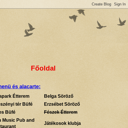
Főoldal
enü és alacarte:
apark Étterem
Belga Söröző
szényi tér Büfé
Erzsébet Söröző
es Büfé
Fészek Étterem
sh Music Pub and
Játékosok klubja
taurant