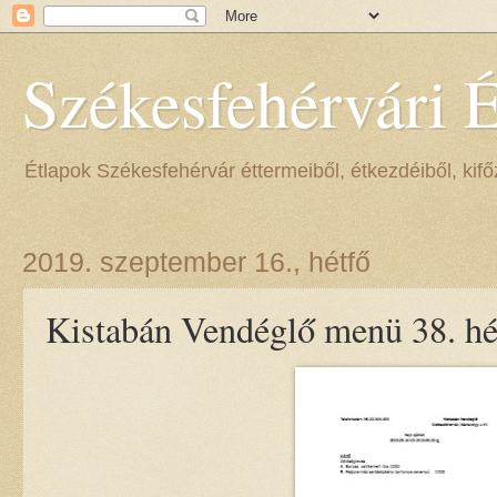
Székesfehérvári 
Étlapok Székesfehérvár éttermeiből, étkezdéiből, kifőz
2019. szeptember 16., hétfő
Kistabán Vendéglő menü 38. hé