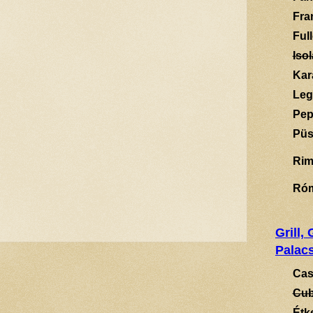
Fra
Ful
Isol
Kar
Leg
Pep
Püs
Rim
Ró
Grill,
Palacs
Cas
Cub
Étk