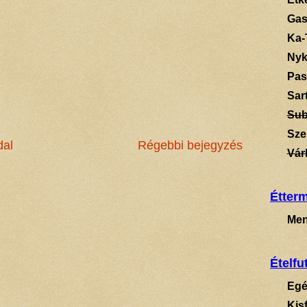
Gas
Ka-
Ny
Pas
Sart
Su
Sze
dal
Régebbi bejegyzés
Vár
Étter
Men
Ételfu
Egé
Kis