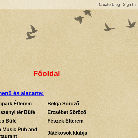
Főoldal
enü és alacarte:
apark Étterem
Belga Söröző
szényi tér Büfé
Erzsébet Söröző
es Büfé
Fészek Étterem
sh Music Pub and
Játékosok klubja
taurant