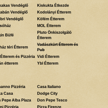
kakas Vendéglő
Kiskukta Étkezde
tabán Vendéglő
Kodolányi Étterem
ibri Vendéglő
Köfém Étterem
sóház
MOL Étterem
Pluto Önkiszolgáló
gin Büfé
Étterem
Vadászkürt Étterem és
ház téri Étterem
Pub
 Étterem és Pizzéria
Vidi Étterem
án étterem
Ybl Étterem
anno Pizzéria
Casa Italiano
za Casa
Dodge City
 Pepe Alba Plaza
Don Pepe Tesco
ni Pizzéria
Pizza Firenze