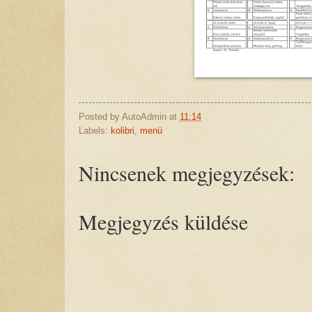
Posted by
AutoAdmin
at
11:14
Labels:
kolibri
,
menü
Nincsenek megjegyzések:
Megjegyzés küldése