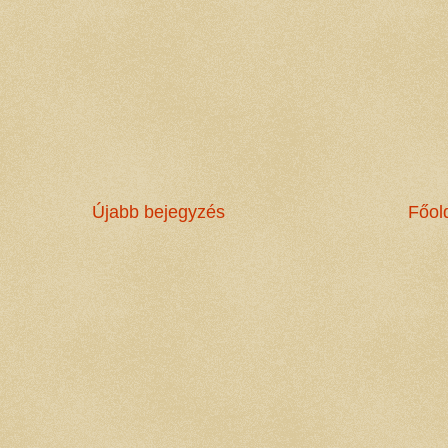
Újabb bejegyzés
Főol