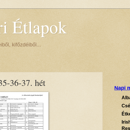
ri Étlapok
ől, kifőzdéiből...
35-36-37. hét
Napi m
Alb
Csé
Étk
Iri
Res