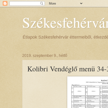
Székesfehérvá
Étlapok Székesfehérvár éttermeiből, étkezdéib
2019. szeptember 9., hétfő
Kolibri Vendéglő menü 34-