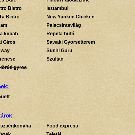
tro Bistro
Isztambul
Ta Bistro
New Yankee Chicken
kam
Palacsintavilág
a kebab
Repeta büfé
i Giros
Sawaki Gyorsétterem
bway
Sushi Guru
rencse
Szultán
körúti gyros
mek:
üett
tárok:
szségkonyha
Food express
fazék
Teletál