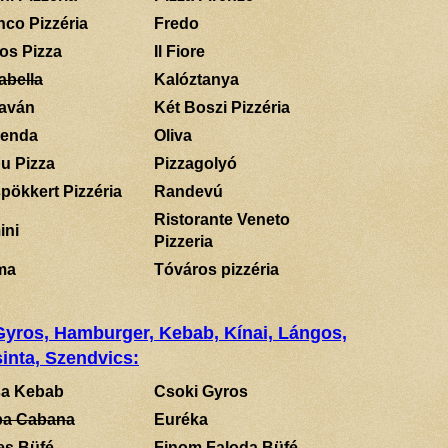
nco Pizzéria
Fredo
los Pizza
Il Fiore
abella
Kalóztanya
aván
Két Boszi Pizzéria
enda
Oliva
u Pizza
Pizzagolyó
pökkert Pizzéria
Randevú
Ristorante Veneto
ini
Pizzeria
ma
Tóváros pizzéria
 Gyros, Hamburger, Kebab, Kínai, Lángos,
inta, Szendvics:
a Kebab
Csoki Gyros
a Cabana
Euréka
es Büfé
Finom Faloda Büfé