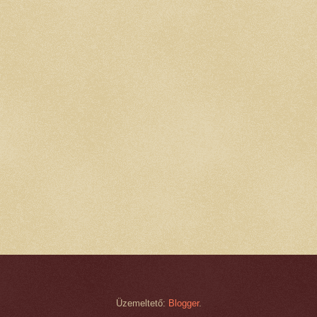
Üzemeltető:
Blogger
.