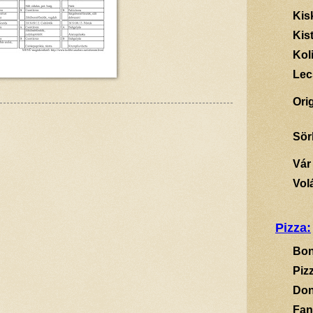
Kis
Kis
Kol
Lec
Ori
Sör
Vár
Vol
Pizza:
Bon
Piz
Don
Fan