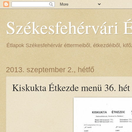
Székesfehérvári 
Étlapok Székesfehérvár éttermeiből, étkezdéiből, kifőz
2013. szeptember 2., hétfő
Kiskukta Étkezde menü 36. hét