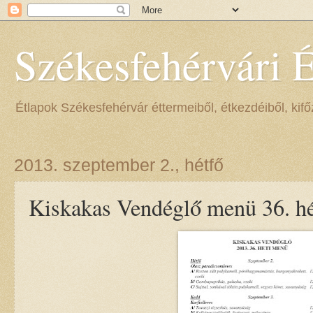
Székesfehérvári 
Étlapok Székesfehérvár éttermeiből, étkezdéiből, kifőz
2013. szeptember 2., hétfő
Kiskakas Vendéglő menü 36. hé