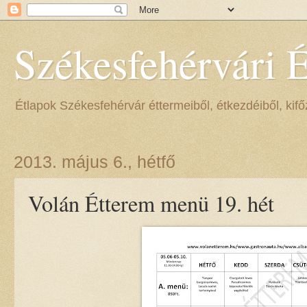
Székesfehérvári 
Étlapok Székesfehérvár éttermeiből, étkezdéiből, kifőz
2013. május 6., hétfő
Volán Étterem menü 19. hét