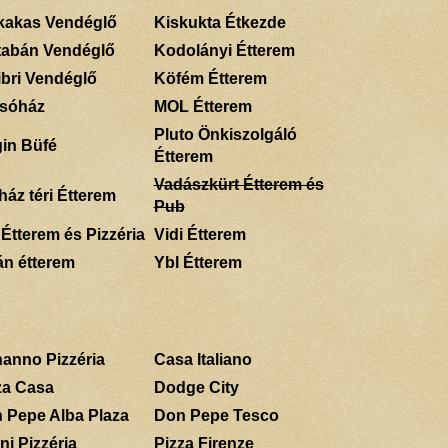
kakas Vendéglő
Kiskukta Étkezde
tabán Vendéglő
Kodolányi Étterem
ibri Vendéglő
Köfém Étterem
sóház
MOL Étterem
Pluto Önkiszolgáló
gin Büfé
Étterem
Vadászkürt Étterem és
ház téri Étterem
Pub
 Étterem és Pizzéria
Vidi Étterem
án étterem
Ybl Étterem
anno Pizzéria
Casa Italiano
za Casa
Dodge City
 Pepe Alba Plaza
Don Pepe Tesco
ni Pizzéria
Pizza Firenze