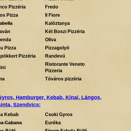
nco Pizzéria
Fredo
los Pizza
Il Fiore
abella
Kalóztanya
aván
Két Boszi Pizzéria
enda
Oliva
u Pizza
Pizzagolyó
pökkert Pizzéria
Randevú
Ristorante Veneto
ini
Pizzeria
ma
Tóváros pizzéria
 Gyros, Hamburger, Kebab, Kínai, Lángos,
inta, Szendvics:
a Kebab
Csoki Gyros
a Cabana
Euréka
es Büfé
Finom Faloda Büfé