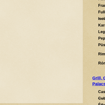
Fra
Ful
Isol
Kar
Leg
Pep
Püs
Rim
Ró
Grill,
Palacs
Cas
Cub
Étk