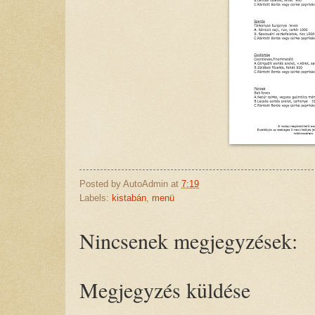
Posted by
AutoAdmin
at
7:19
Labels:
kistabán
,
menü
Nincsenek megjegyzések:
Megjegyzés küldése