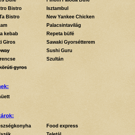
tro Bistro
Isztambul
Ta Bistro
New Yankee Chicken
kam
Palacsintavilág
a kebab
Repeta büfé
i Giros
Sawaki Gyorsétterem
bway
Sushi Guru
rencse
Szultán
körúti gyros
mek:
üett
tárok:
szségkonyha
Food express
fazék
Teletál