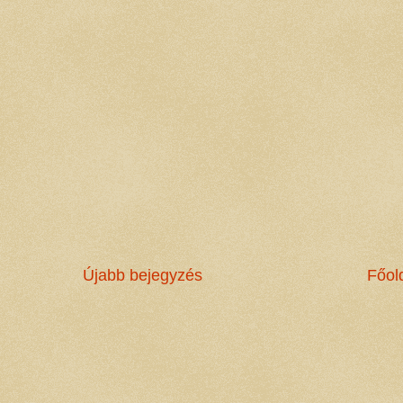
Újabb bejegyzés
Főol