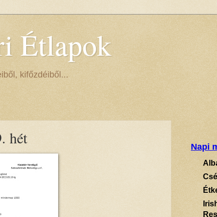
ri Étlapok
ől, kifőzdéiből...
. hét
Napi m
Alb
Csé
Étk
Iri
Res