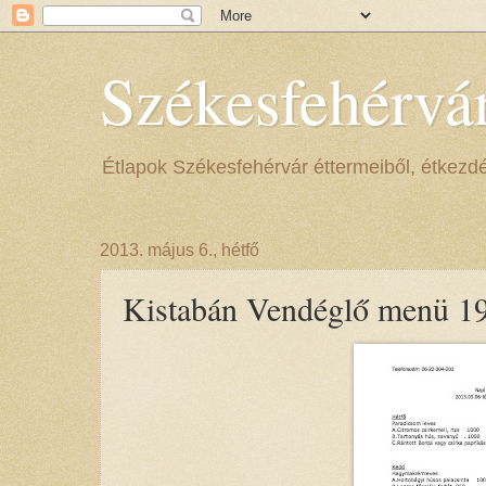
Székesfehérvá
Étlapok Székesfehérvár éttermeiből, étkezdéib
2013. május 6., hétfő
Kistabán Vendéglő menü 19