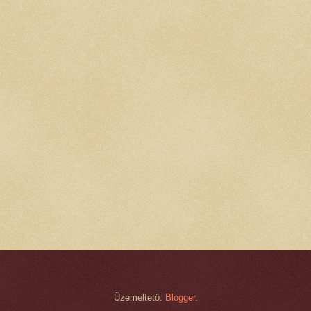
Üzemeltető:
Blogger
.