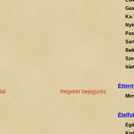
Gas
Ka-
Ny
Pas
Sart
Su
Sze
Vár
Étter
dal
Régebbi bejegyzés
Men
Ételfu
Egé
Kis