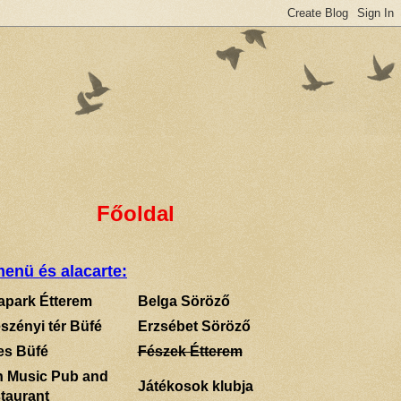
Főoldal
enü és alacarte:
apark Étterem
Belga Söröző
szényi tér Büfé
Erzsébet Söröző
es Büfé
Fészek Étterem
sh Music Pub and
Játékosok klubja
taurant