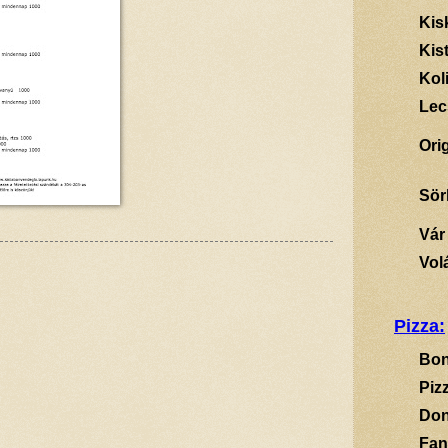
Kis
Kis
Kol
Lec
Ori
Sör
Vár
Vol
Pizza:
Bon
Piz
Don
Fan