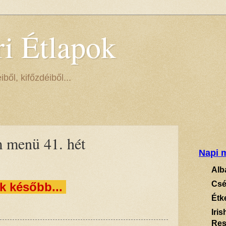
ri Étlapok
ől, kifőzdéiből...
m menü 41. hét
Napi m
Alb
Csé
k később...
Étk
Iri
Res