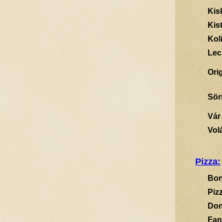
Kis
Kis
Kol
Lec
Ori
Sör
Vár
Vol
Pizza:
Bon
Piz
Don
Fan