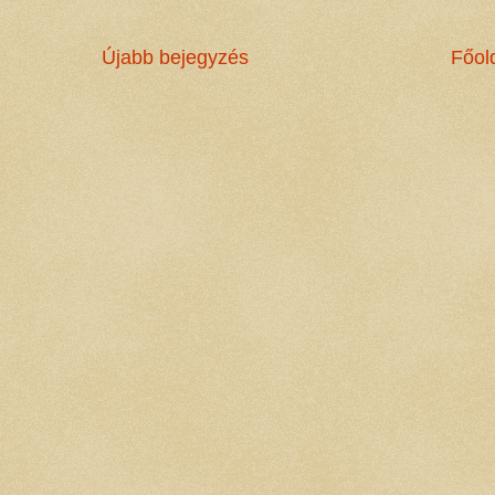
Újabb bejegyzés
Főol