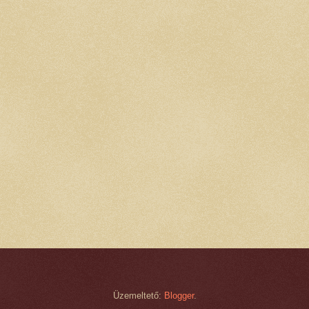
Üzemeltető:
Blogger
.