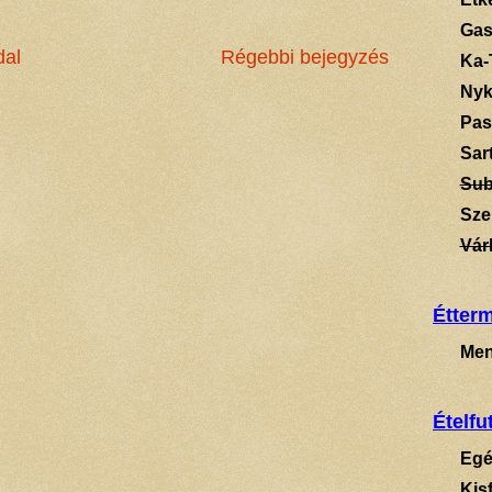
Gas
dal
Régebbi bejegyzés
Ka-
Ny
Pas
Sart
Su
Sze
Vár
Étter
Men
Ételfu
Egé
Kis