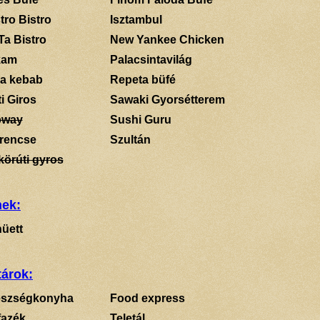
tro Bistro
Isztambul
Ta Bistro
New Yankee Chicken
kam
Palacsintavilág
a kebab
Repeta büfé
i Giros
Sawaki Gyorsétterem
bway
Sushi Guru
rencse
Szultán
körúti gyros
mek:
üett
tárok:
szségkonyha
Food express
fazék
Teletál