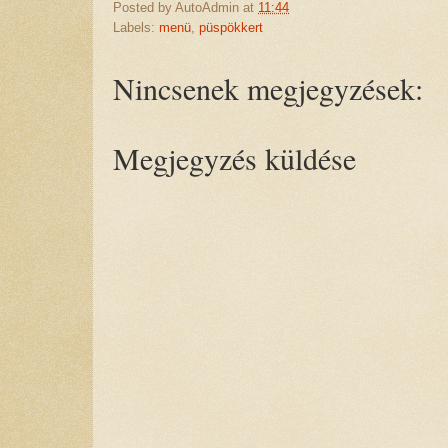
Posted by
AutoAdmin
at
11:44
Labels:
menü
,
püspökkert
Nincsenek megjegyzések:
Megjegyzés küldése