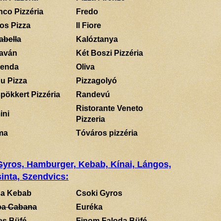
nco Pizzéria
Fredo
los Pizza
Il Fiore
abella
Kalóztanya
aván
Két Boszi Pizzéria
enda
Oliva
u Pizza
Pizzagolyó
pökkert Pizzéria
Randevú
Ristorante Veneto
ini
Pizzeria
ma
Tóváros pizzéria
 Gyros, Hamburger, Kebab, Kínai, Lángos,
inta, Szendvics:
a Kebab
Csoki Gyros
a Cabana
Euréka
es Büfé
Finom Faloda Büfé