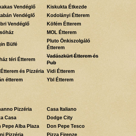
kakas Vendéglő
Kiskukta Étkezde
tabán Vendéglő
Kodolányi Étterem
ibri Vendéglő
Köfém Étterem
sóház
MOL Étterem
Pluto Önkiszolgáló
gin Büfé
Étterem
Vadászkürt Étterem és
ház téri Étterem
Pub
 Étterem és Pizzéria
Vidi Étterem
án étterem
Ybl Étterem
anno Pizzéria
Casa Italiano
za Casa
Dodge City
 Pepe Alba Plaza
Don Pepe Tesco
ni Pizzéria
Pizza Firenze