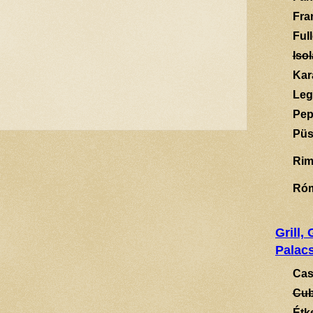
Fra
Ful
Isol
Kar
Leg
Pep
Püs
Rim
Ró
Grill,
Palacs
Cas
Cub
Étk