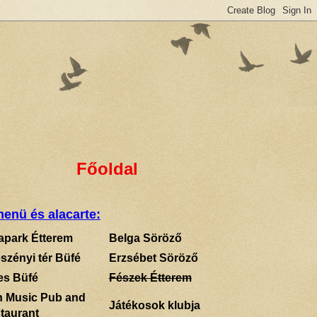
Főoldal
enü és alacarte:
apark Étterem
Belga Söröző
szényi tér Büfé
Erzsébet Söröző
es Büfé
Fészek Étterem
sh Music Pub and
Játékosok klubja
taurant