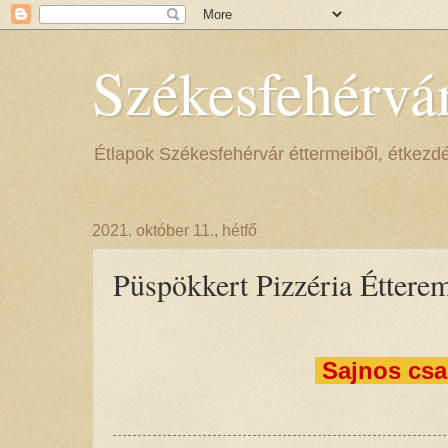
Székesfehérvá
Étlapok Székesfehérvár éttermeiből, étkezdéib
2021. október 11., hétfő
Püspökkert Pizzéria Éttere
Sajnos csa