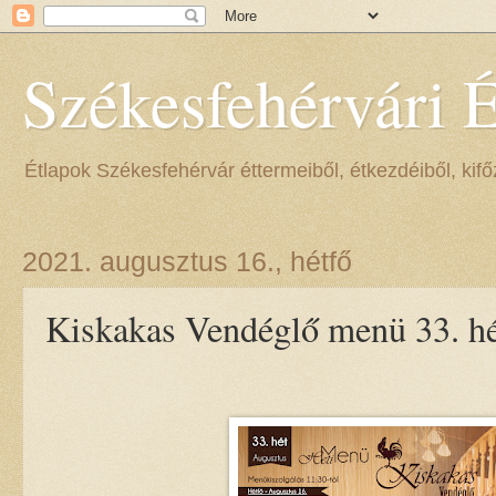
Székesfehérvári 
Étlapok Székesfehérvár éttermeiből, étkezdéiből, kifőz
2021. augusztus 16., hétfő
Kiskakas Vendéglő menü 33. hé