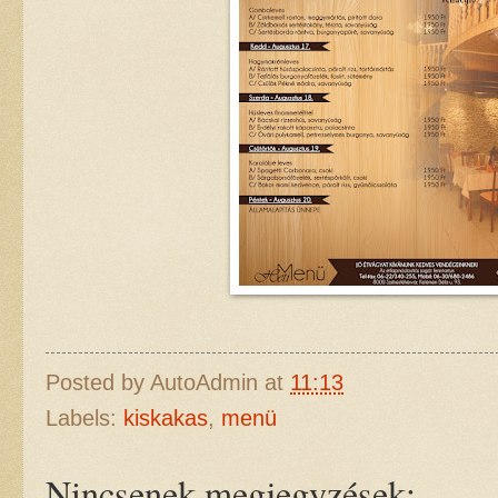
Posted by
AutoAdmin
at
11:13
Labels:
kiskakas
,
menü
Nincsenek megjegyzések: