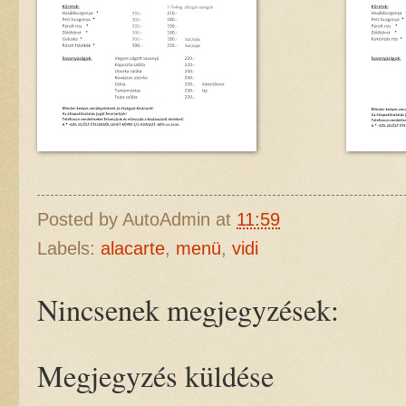
Posted by
AutoAdmin
at
11:59
Labels:
alacarte
,
menü
,
vidi
Nincsenek megjegyzések:
Megjegyzés küldése