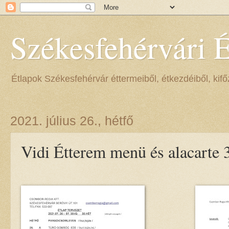
Székesfehérvári 
Étlapok Székesfehérvár éttermeiből, étkezdéiből, kifőz
2021. július 26., hétfő
Vidi Étterem menü és alacarte 3