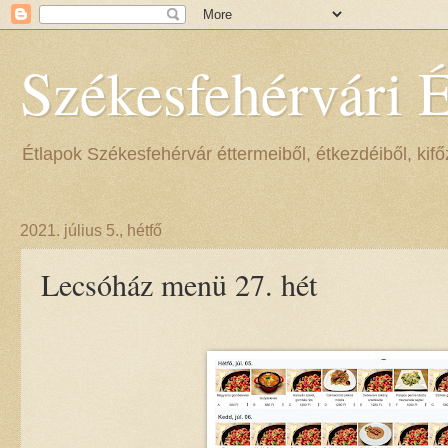
Székesfehérvári 
Étlapok Székesfehérvár éttermeiből, étkezdéiből, kifőz
2021. július 5., hétfő
Lecsóház menü 27. hét