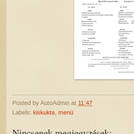
Posted by
AutoAdmin
at
11:47
Labels:
kiskukta
,
menü
Nincsenek megjegyzések: