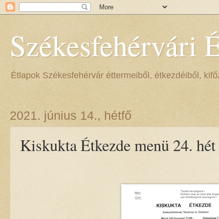
Székesfehérvári 
Étlapok Székesfehérvár éttermeiből, étkezdéiből, kifőz
2021. június 14., hétfő
Kiskukta Étkezde menü 24. hét