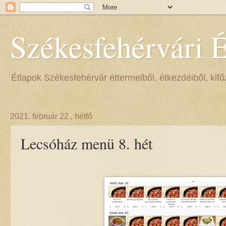
Székesfehérvári 
Étlapok Székesfehérvár éttermeiből, étkezdéiből, kifőz
2021. február 22., hétfő
Lecsóház menü 8. hét