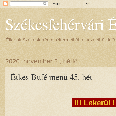
Székesfehérvári 
Étlapok Székesfehérvár éttermeiből, étkezdéiből, kifőz
2020. november 2., hétfő
Étkes Büfé menü 45. hét
!!! Lekerül !