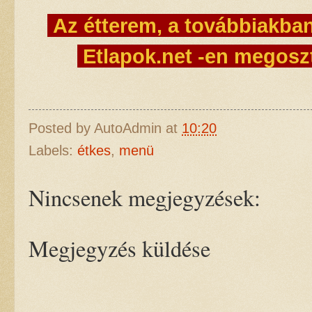
Az étterem, a továbbiakba
Etlapok.net -en megoszt
Posted by
AutoAdmin
at
10:20
Labels:
étkes
,
menü
Nincsenek megjegyzések:
Megjegyzés küldése