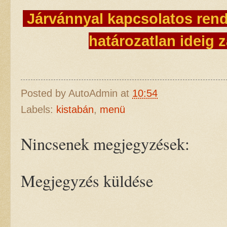
Járvánnyal kapcsolatos rende
határozatlan ideig z
Posted by
AutoAdmin
at
10:54
Labels:
kistabán
,
menü
Nincsenek megjegyzések:
Megjegyzés küldése