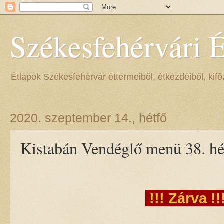
Székesfehérvári 
Étlapok Székesfehérvár éttermeiből, étkezdéiből, kifőz
2020. szeptember 14., hétfő
Kistabán Vendéglő menü 38. hé
!!! Zárva !!