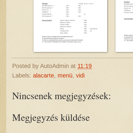
Posted by
AutoAdmin
at
11:19
Labels:
alacarte
,
menü
,
vidi
Nincsenek megjegyzések:
Megjegyzés küldése