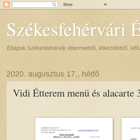
Székesfehérvári 
Étlapok Székesfehérvár éttermeiből, étkezdéiből, kifőz
2020. augusztus 17., hétfő
Vidi Étterem menü és alacarte 3