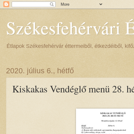
Székesfehérvári 
Étlapok Székesfehérvár éttermeiből, étkezdéiből, kifőz
2020. július 6., hétfő
Kiskakas Vendéglő menü 28. hé