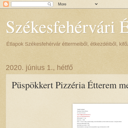
Székesfehérvári 
Étlapok Székesfehérvár éttermeiből, étkezdéiből, kifőz
2020. június 1., hétfő
Püspökkert Pizzéria Étterem me