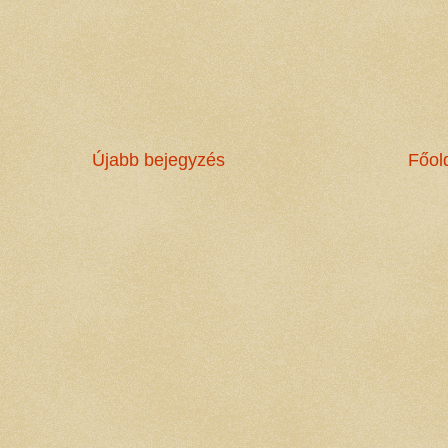
Újabb bejegyzés
Főol