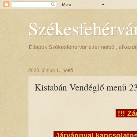
Székesfehérvá
Étlapok Székesfehérvár éttermeiből, étkezdéib
2020. június 1., hétfő
Kistabán Vendéglő menü 23
!!! Zá
Járvánnyal kapcsolatos 