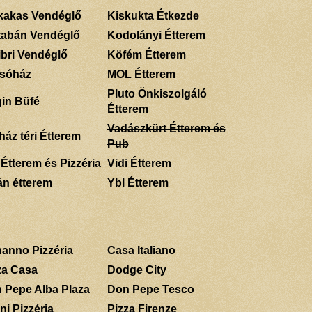
kakas Vendéglő
Kiskukta Étkezde
tabán Vendéglő
Kodolányi Étterem
ibri Vendéglő
Köfém Étterem
sóház
MOL Étterem
Pluto Önkiszolgáló
gin Büfé
Étterem
Vadászkürt Étterem és
ház téri Étterem
Pub
 Étterem és Pizzéria
Vidi Étterem
án étterem
Ybl Étterem
anno Pizzéria
Casa Italiano
za Casa
Dodge City
 Pepe Alba Plaza
Don Pepe Tesco
ni Pizzéria
Pizza Firenze