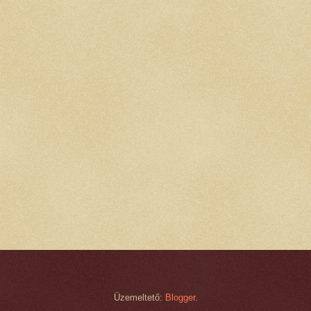
Üzemeltető:
Blogger
.