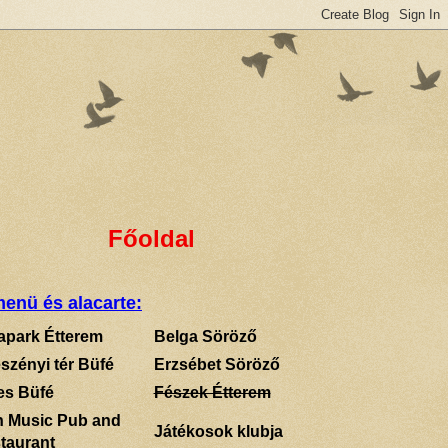
Főoldal
enü és alacarte:
apark Étterem
Belga Söröző
szényi tér Büfé
Erzsébet Söröző
es Büfé
Fészek Étterem
sh Music Pub and
Játékosok klubja
taurant