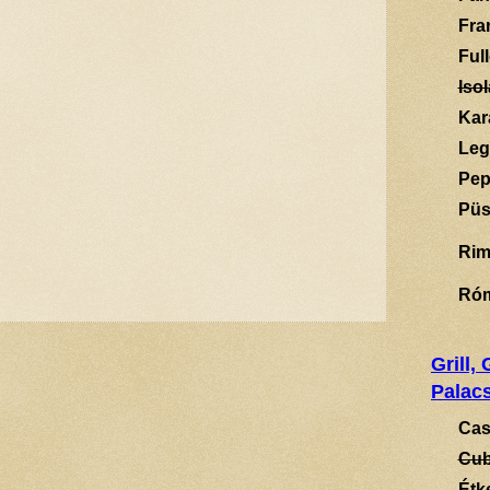
Fra
Ful
Isol
Kar
Leg
Pep
Püs
Rim
Ró
Grill,
Palacs
Cas
Cub
Étk