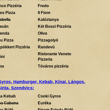
nco Pizzéria
Fredo
los Pizza
Il Fiore
abella
Kalóztanya
aván
Két Boszi Pizzéria
enda
Oliva
u Pizza
Pizzagolyó
pökkert Pizzéria
Randevú
Ristorante Veneto
ini
Pizzeria
ma
Tóváros pizzéria
 Gyros, Hamburger, Kebab, Kínai, Lángos,
inta, Szendvics:
a Kebab
Csoki Gyros
a Cabana
Euréka
es Büfé
Finom Faloda Büfé