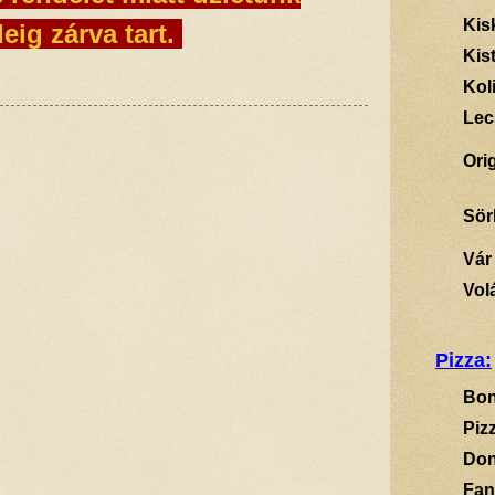
Kis
eig zárva tart.
Kis
Kol
Lec
Ori
Sör
Vár
Vol
Pizza:
Bon
Piz
Don
Fan