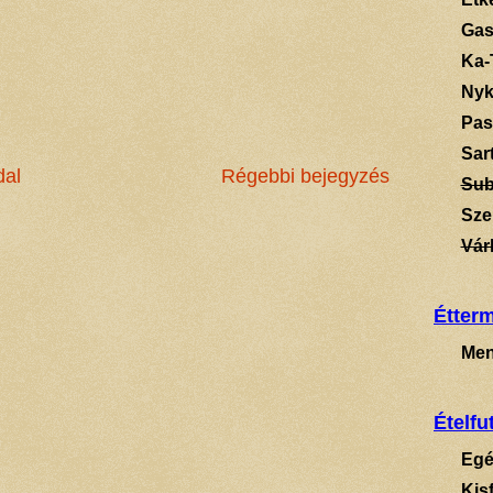
Gas
Ka-
Ny
Pas
Sart
dal
Régebbi bejegyzés
Su
Sze
Vár
Étter
Men
Ételfu
Egé
Kis