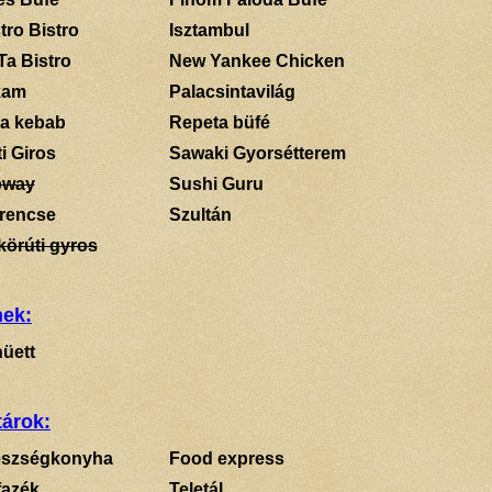
tro Bistro
Isztambul
Ta Bistro
New Yankee Chicken
kam
Palacsintavilág
a kebab
Repeta büfé
i Giros
Sawaki Gyorsétterem
bway
Sushi Guru
rencse
Szultán
körúti gyros
mek:
üett
tárok:
szségkonyha
Food express
fazék
Teletál