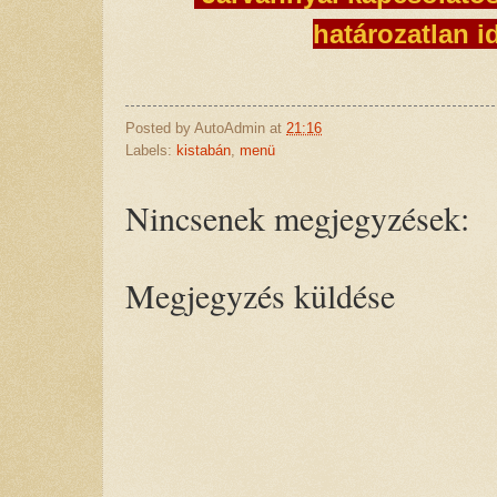
határozatlan id
Posted by
AutoAdmin
at
21:16
Labels:
kistabán
,
menü
Nincsenek megjegyzések:
Megjegyzés küldése