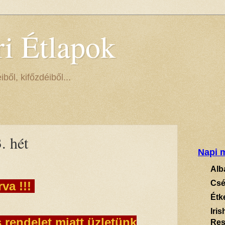
ri Étlapok
ől, kifőzdéiből...
. hét
Napi m
Alb
Csé
rva !!!
Étk
Iri
rendelet miatt üzletünk
Res