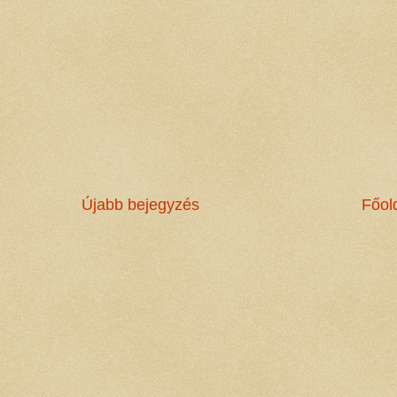
Újabb bejegyzés
Főol