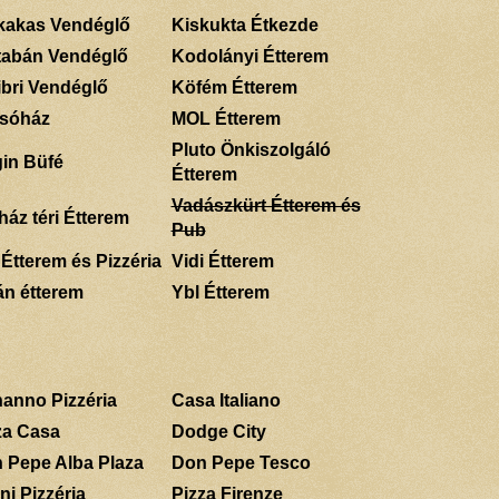
kakas Vendéglő
Kiskukta Étkezde
tabán Vendéglő
Kodolányi Étterem
ibri Vendéglő
Köfém Étterem
sóház
MOL Étterem
Pluto Önkiszolgáló
gin Büfé
Étterem
Vadászkürt Étterem és
ház téri Étterem
Pub
 Étterem és Pizzéria
Vidi Étterem
án étterem
Ybl Étterem
anno Pizzéria
Casa Italiano
za Casa
Dodge City
 Pepe Alba Plaza
Don Pepe Tesco
ni Pizzéria
Pizza Firenze