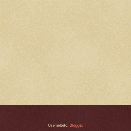
Üzemeltető:
Blogger
.