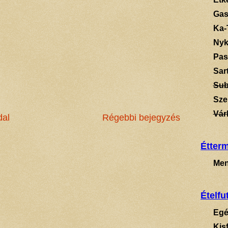
Gas
Ka-
Ny
Pas
Sart
Su
Sze
Vár
dal
Régebbi bejegyzés
Étter
Men
Ételfu
Egé
Kis