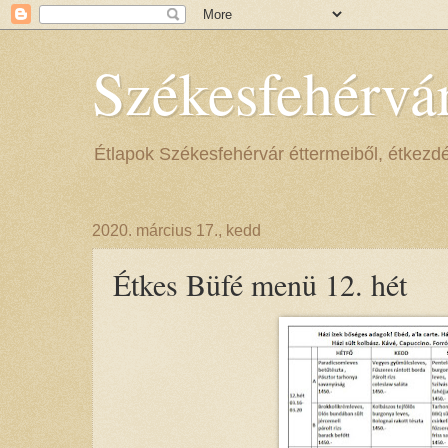
Székesfehérvá
Étlapok Székesfehérvár éttermeiből, étkezdéib
2020. március 17., kedd
Étkes Büfé menü 12. hét