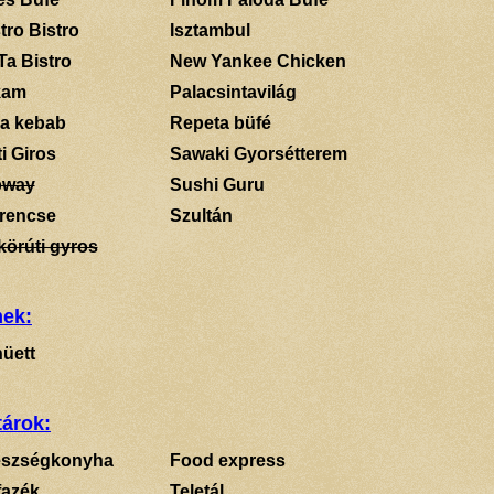
tro Bistro
Isztambul
Ta Bistro
New Yankee Chicken
kam
Palacsintavilág
a kebab
Repeta büfé
i Giros
Sawaki Gyorsétterem
bway
Sushi Guru
rencse
Szultán
körúti gyros
mek:
üett
tárok:
szségkonyha
Food express
fazék
Teletál