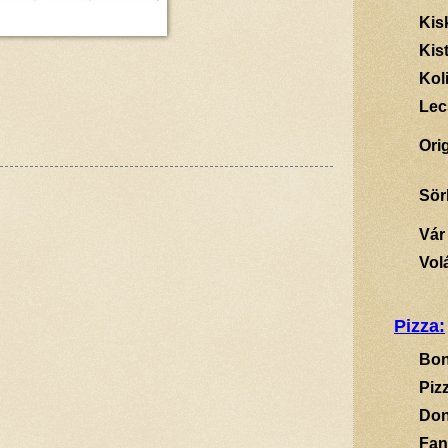
Kis
Kis
Kol
Lec
Ori
Sör
Vár
Vol
Pizza:
Bon
Piz
Don
Fan