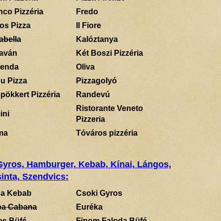
nco Pizzéria
Fredo
los Pizza
Il Fiore
abella
Kalóztanya
aván
Két Boszi Pizzéria
enda
Oliva
u Pizza
Pizzagolyó
pökkert Pizzéria
Randevú
Ristorante Veneto
ini
Pizzeria
ma
Tóváros pizzéria
 Gyros, Hamburger, Kebab, Kínai, Lángos,
inta, Szendvics:
a Kebab
Csoki Gyros
a Cabana
Euréka
es Büfé
Finom Faloda Büfé