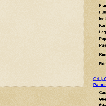
Fra
Ful
Isol
Kar
Leg
Pep
Püs
Rim
Ró
Grill,
Palacs
Cas
Cub
Étk