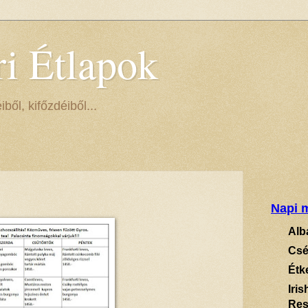
ri Étlapok
ől, kifőzdéiből...
Napi m
Alb
Csé
Étk
Iri
Res