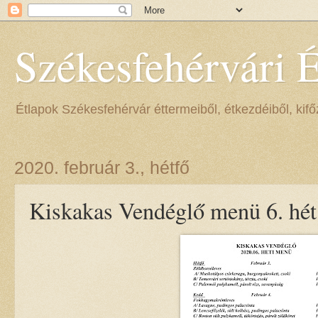
Székesfehérvári 
Étlapok Székesfehérvár éttermeiből, étkezdéiből, kifőz
2020. február 3., hétfő
Kiskakas Vendéglő menü 6. hét