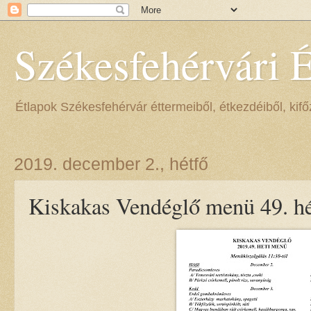
Székesfehérvári 
Étlapok Székesfehérvár éttermeiből, étkezdéiből, kifőz
2019. december 2., hétfő
Kiskakas Vendéglő menü 49. hé