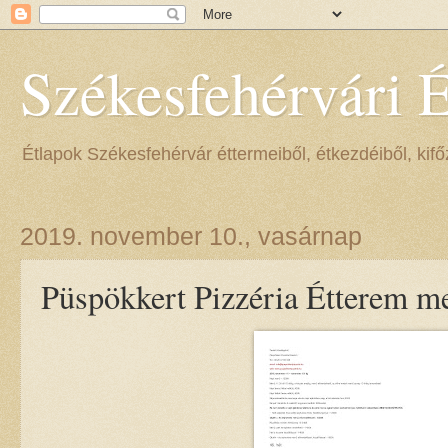
Székesfehérvári 
Étlapok Székesfehérvár éttermeiből, étkezdéiből, kifőz
2019. november 10., vasárnap
Püspökkert Pizzéria Étterem me