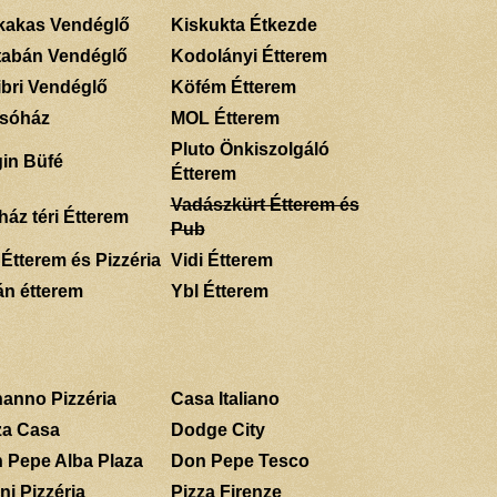
kakas Vendéglő
Kiskukta Étkezde
tabán Vendéglő
Kodolányi Étterem
ibri Vendéglő
Köfém Étterem
sóház
MOL Étterem
Pluto Önkiszolgáló
gin Büfé
Étterem
Vadászkürt Étterem és
ház téri Étterem
Pub
 Étterem és Pizzéria
Vidi Étterem
án étterem
Ybl Étterem
anno Pizzéria
Casa Italiano
za Casa
Dodge City
 Pepe Alba Plaza
Don Pepe Tesco
ni Pizzéria
Pizza Firenze