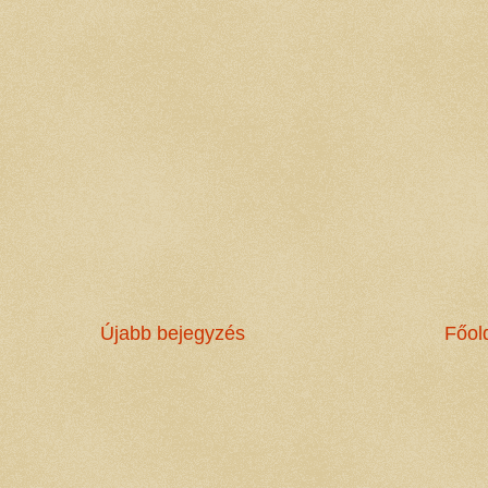
Újabb bejegyzés
Főol