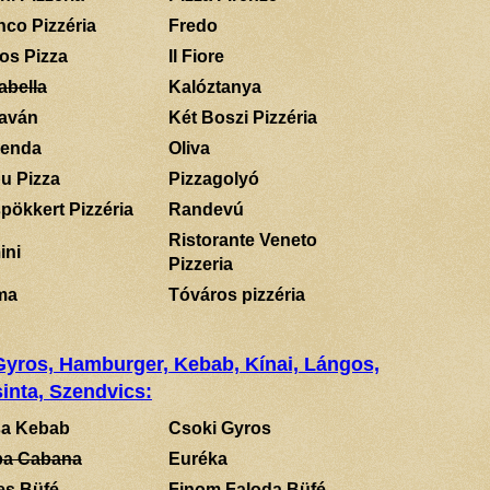
nco Pizzéria
Fredo
los Pizza
Il Fiore
abella
Kalóztanya
aván
Két Boszi Pizzéria
enda
Oliva
u Pizza
Pizzagolyó
pökkert Pizzéria
Randevú
Ristorante Veneto
ini
Pizzeria
ma
Tóváros pizzéria
 Gyros, Hamburger, Kebab, Kínai, Lángos,
inta, Szendvics:
a Kebab
Csoki Gyros
a Cabana
Euréka
es Büfé
Finom Faloda Büfé