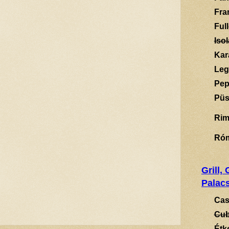
Fra
Ful
Isol
Kar
Leg
Pep
Püs
Rim
Ró
Grill,
Palacs
Cas
Cub
Étk