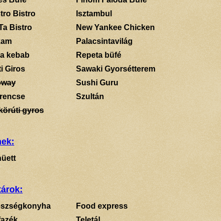
tro Bistro
Isztambul
Ta Bistro
New Yankee Chicken
kam
Palacsintavilág
a kebab
Repeta büfé
i Giros
Sawaki Gyorsétterem
bway
Sushi Guru
rencse
Szultán
körúti gyros
mek:
üett
tárok:
szségkonyha
Food express
fazék
Teletál