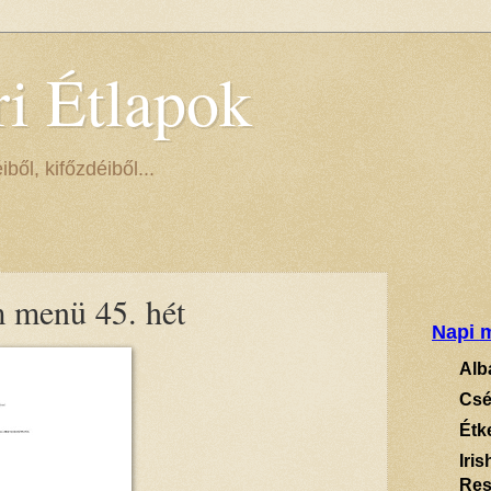
ri Étlapok
ől, kifőzdéiből...
m menü 45. hét
Napi m
Alb
Csé
Étk
Iri
Res