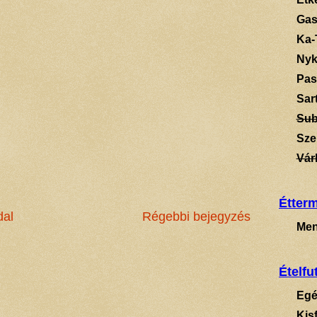
Gas
Ka-
Ny
Pas
Sart
Su
Sze
Vár
Étter
dal
Régebbi bejegyzés
Men
Ételfu
Egé
Kis