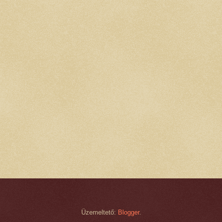
Üzemeltető:
Blogger
.