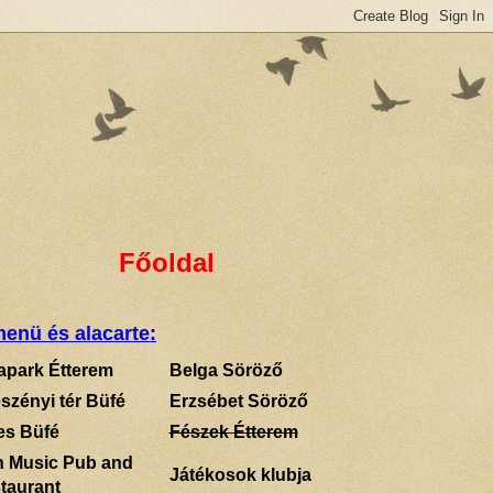
Főoldal
enü és alacarte:
apark Étterem
Belga Söröző
szényi tér Büfé
Erzsébet Söröző
es Büfé
Fészek Étterem
sh Music Pub and
Játékosok klubja
taurant