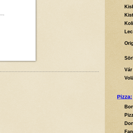
Kis
Kis
Kol
Lec
Ori
Sör
Vár
Vol
Pizza:
Bon
Piz
Don
Fan