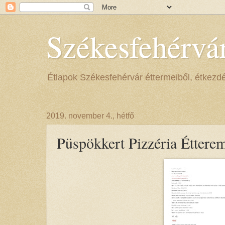
Székesfehérvá
Étlapok Székesfehérvár éttermeiből, étkezdéib
2019. november 4., hétfő
Püspökkert Pizzéria Éttere