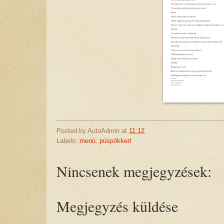
Posted by
AutoAdmin
at
11:12
Labels:
menü
,
püspökkert
Nincsenek megjegyzések:
Megjegyzés küldése