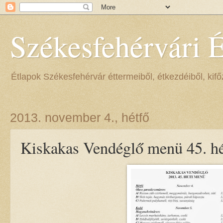
Székesfehérvári 
Étlapok Székesfehérvár éttermeiből, étkezdéiből, kifőz
2013. november 4., hétfő
Kiskakas Vendéglő menü 45. hé