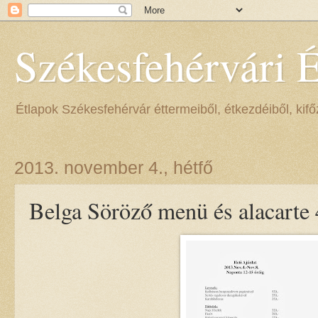
Székesfehérvári 
Étlapok Székesfehérvár éttermeiből, étkezdéiből, kifőz
2013. november 4., hétfő
Belga Söröző menü és alacarte 