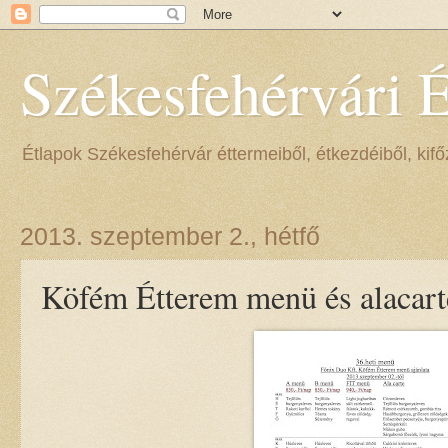
Székesfehérvári 
Étlapok Székesfehérvár éttermeiből, étkezdéiből, kifőz
2013. szeptember 2., hétfő
Köfém Étterem menü és alacarte