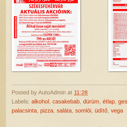
Posted by
AutoAdmin
at
11:28
Labels:
alkohol
,
casakebab
,
dürüm
,
étlap
,
ges
palacsinta
,
pizza
,
saláta
,
somlói
,
üdítő
,
vega