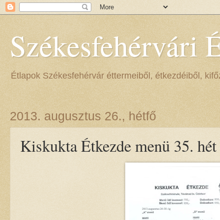
Székesfehérvári 
Étlapok Székesfehérvár éttermeiből, étkezdéiből, kifőz
2013. augusztus 26., hétfő
Kiskukta Étkezde menü 35. hét