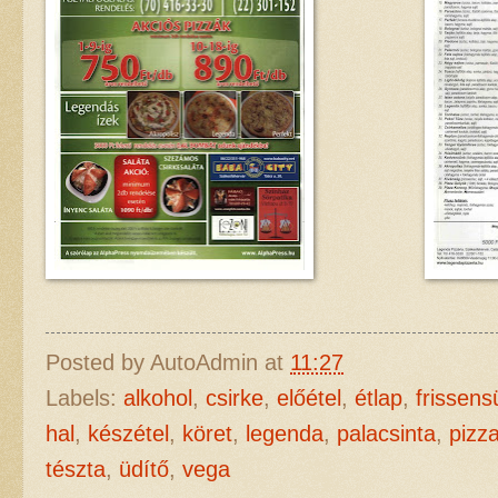
Posted by
AutoAdmin
at
11:27
Labels:
alkohol
,
csirke
,
előétel
,
étlap
,
frissensü
hal
,
készétel
,
köret
,
legenda
,
palacsinta
,
pizz
tészta
,
üdítő
,
vega