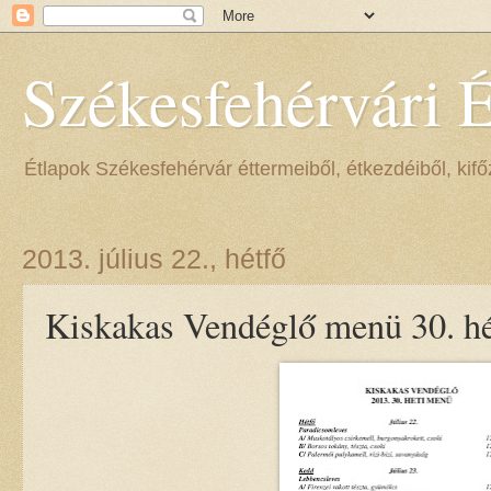
Székesfehérvári 
Étlapok Székesfehérvár éttermeiből, étkezdéiből, kifőz
2013. július 22., hétfő
Kiskakas Vendéglő menü 30. hé