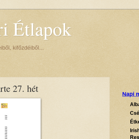
ri Étlapok
ől, kifőzdéiből...
te 27. hét
Napi m
Alb
Csé
Étk
Iri
Res