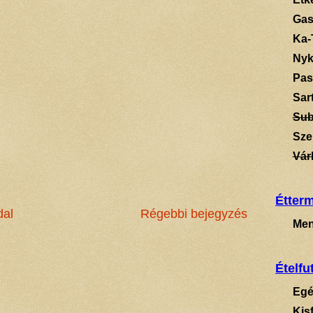
Gas
Ka-
Ny
Pas
Sart
Su
Sze
Vár
Étter
dal
Régebbi bejegyzés
Men
Ételfu
Egé
Kis