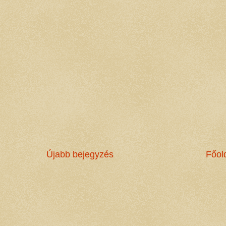
Újabb bejegyzés
Főol