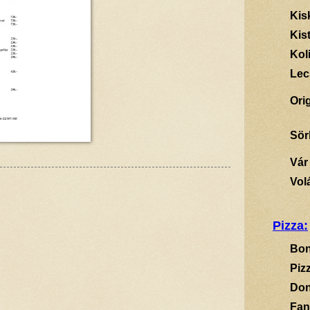
Kis
Kis
Kol
Lec
Ori
Sör
Vár
Vol
Pizza:
Bon
Piz
Don
Fan