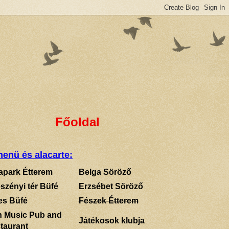
Főoldal
enü és alacarte:
apark Étterem
Belga Söröző
szényi tér Büfé
Erzsébet Söröző
es Büfé
Fészek Étterem
sh Music Pub and
Játékosok klubja
taurant