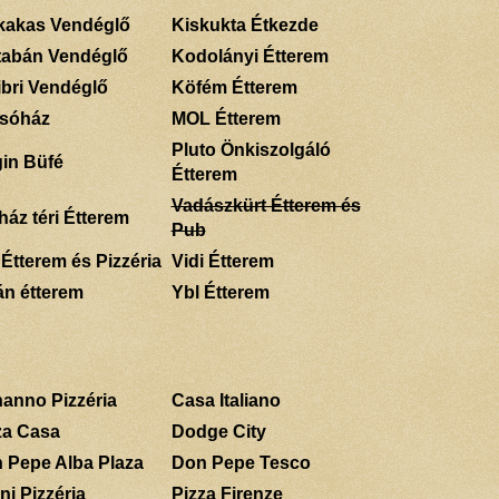
kakas Vendéglő
Kiskukta Étkezde
tabán Vendéglő
Kodolányi Étterem
ibri Vendéglő
Köfém Étterem
sóház
MOL Étterem
Pluto Önkiszolgáló
gin Büfé
Étterem
Vadászkürt Étterem és
ház téri Étterem
Pub
 Étterem és Pizzéria
Vidi Étterem
án étterem
Ybl Étterem
anno Pizzéria
Casa Italiano
za Casa
Dodge City
 Pepe Alba Plaza
Don Pepe Tesco
ni Pizzéria
Pizza Firenze