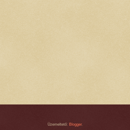
Üzemeltető:
Blogger
.