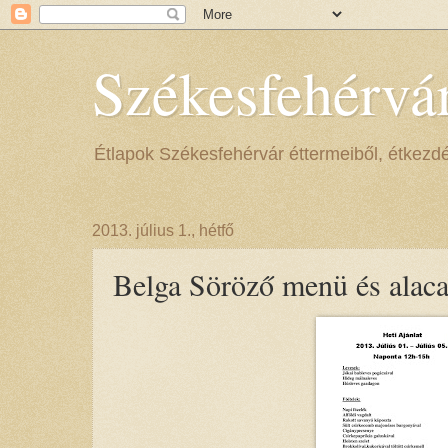
Székesfehérvá
Étlapok Székesfehérvár éttermeiből, étkezdéib
2013. július 1., hétfő
Belga Söröző menü és alacar