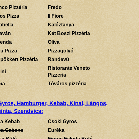
nco Pizzéria
Fredo
los Pizza
Il Fiore
abella
Kalóztanya
aván
Két Boszi Pizzéria
enda
Oliva
u Pizza
Pizzagolyó
pökkert Pizzéria
Randevú
Ristorante Veneto
ini
Pizzeria
ma
Tóváros pizzéria
 Gyros, Hamburger, Kebab, Kínai, Lángos,
inta, Szendvics:
a Kebab
Csoki Gyros
a Cabana
Euréka
es Büfé
Finom Faloda Büfé