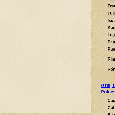
Fra
Ful
Isol
Kar
Leg
Pep
Püs
Rim
Ró
Grill,
Palacs
Cas
Cub
Étk