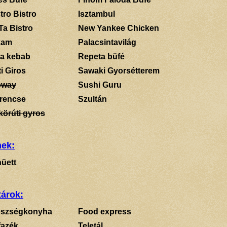
tro Bistro
Isztambul
Ta Bistro
New Yankee Chicken
kam
Palacsintavilág
a kebab
Repeta büfé
i Giros
Sawaki Gyorsétterem
bway
Sushi Guru
rencse
Szultán
körúti gyros
mek:
üett
tárok:
szségkonyha
Food express
fazék
Teletál