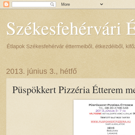
Székesfehérvári 
Étlapok Székesfehérvár éttermeiből, étkezdéiből, kifőz
2013. június 3., hétfő
Püspökkert Pizzéria Étterem me