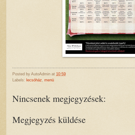
Posted by
AutoAdmin
at
10:59
Labels:
lecsóház
,
menü
Nincsenek megjegyzések:
Megjegyzés küldése