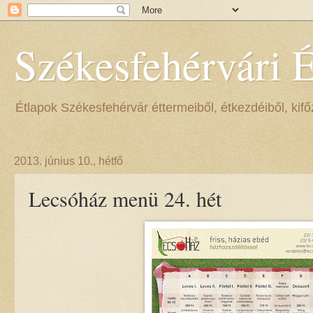
Székesfehérvári 
Étlapok Székesfehérvár éttermeiből, étkezdéiből, kifőz
2013. június 10., hétfő
Lecsóház menü 24. hét