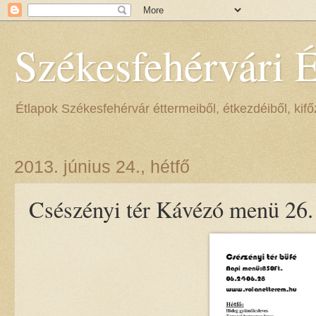
Székesfehérvári 
Étlapok Székesfehérvár éttermeiből, étkezdéiből, kifőz
2013. június 24., hétfő
Csészényi tér Kávézó menü 26.