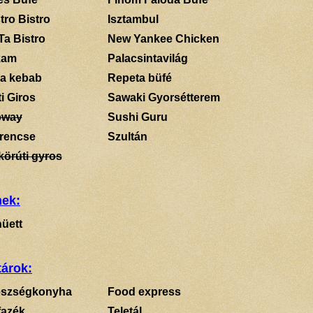
tro Bistro
Isztambul
Ta Bistro
New Yankee Chicken
kam
Palacsintavilág
a kebab
Repeta büfé
i Giros
Sawaki Gyorsétterem
bway
Sushi Guru
rencse
Szultán
körúti gyros
mek:
üett
tárok:
szségkonyha
Food express
fazék
Teletál