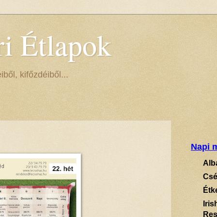
ri Étlapok
ől, kifőzdéiből...
Napi m
Alb
Csé
Étk
Iri
Res