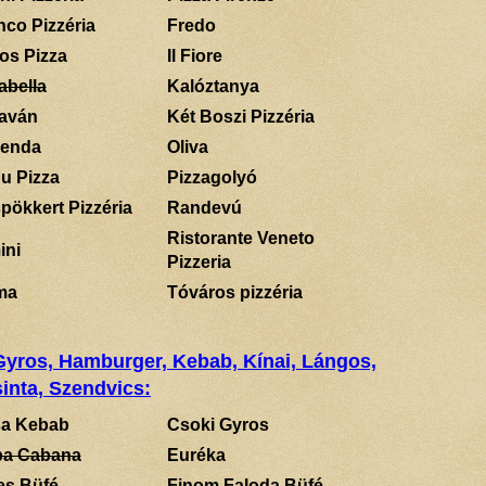
nco Pizzéria
Fredo
los Pizza
Il Fiore
abella
Kalóztanya
aván
Két Boszi Pizzéria
enda
Oliva
u Pizza
Pizzagolyó
pökkert Pizzéria
Randevú
Ristorante Veneto
ini
Pizzeria
ma
Tóváros pizzéria
 Gyros, Hamburger, Kebab, Kínai, Lángos,
inta, Szendvics:
a Kebab
Csoki Gyros
a Cabana
Euréka
es Büfé
Finom Faloda Büfé