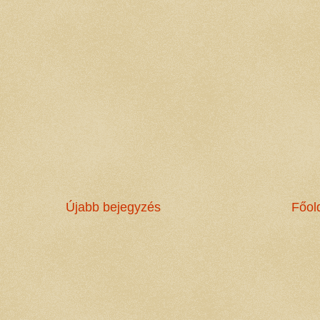
Újabb bejegyzés
Főol