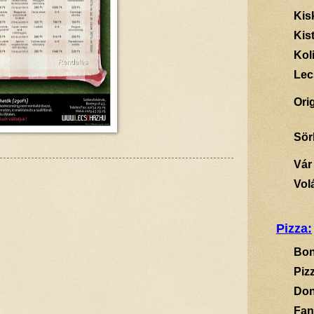
Kis
Kis
Kol
Lec
Ori
Sör
Vár
Vol
Pizza:
Bon
Piz
Don
Fan