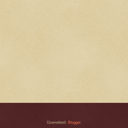
Üzemeltető:
Blogger
.