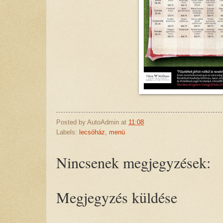
Posted by
AutoAdmin
at
11:08
Labels:
lecsóház
,
menü
Nincsenek megjegyzések:
Megjegyzés küldése