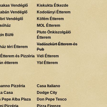
kakas Vendéglő
Kiskukta Étkezde
tabán Vendéglő
Kodolányi Étterem
ibri Vendéglő
Köfém Étterem
sóház
MOL Étterem
Pluto Önkiszolgáló
gin Büfé
Étterem
Vadászkürt Étterem és
ház téri Étterem
Pub
 Étterem és Pizzéria
Vidi Étterem
án étterem
Ybl Étterem
anno Pizzéria
Casa Italiano
za Casa
Dodge City
 Pepe Alba Plaza
Don Pepe Tesco
ni Pizzéria
Pizza Firenze