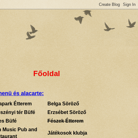
Főoldal
enü és alacarte:
apark Étterem
Belga Söröző
szényi tér Büfé
Erzsébet Söröző
es Büfé
Fészek Étterem
sh Music Pub and
Játékosok klubja
taurant