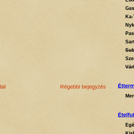
Gas
Ka-
Ny
Pas
Sart
Su
Sze
Vár
Étter
dal
Régebbi bejegyzés
Men
Ételfu
Egé
Kis