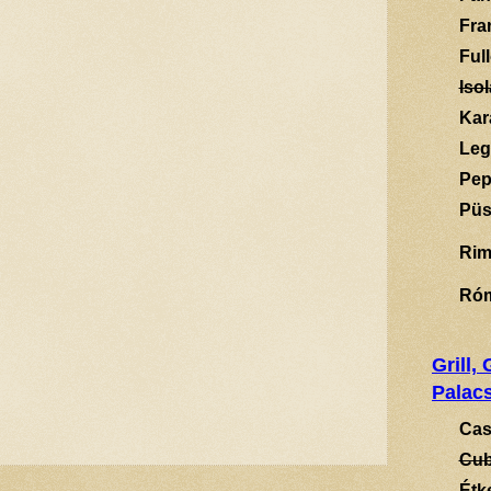
Fra
Ful
Isol
Kar
Leg
Pep
Püs
Rim
Ró
Grill,
Palacs
Cas
Cub
Étk