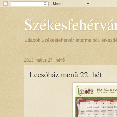
Székesfehérvá
Étlapok Székesfehérvár éttermeiből, étkezdéib
2013. május 27., hétfő
Lecsóház menü 22. hét