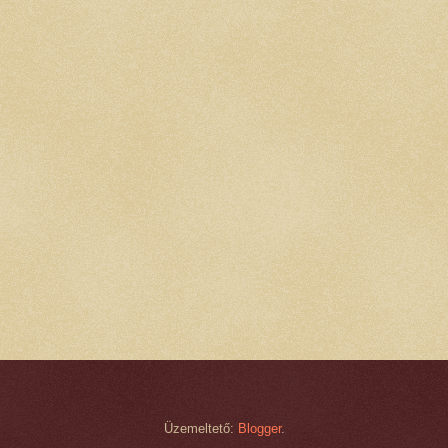
Üzemeltető:
Blogger
.