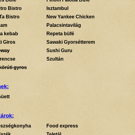
tro Bistro
Isztambul
Ta Bistro
New Yankee Chicken
kam
Palacsintavilág
a kebab
Repeta büfé
i Giros
Sawaki Gyorsétterem
bway
Sushi Guru
rencse
Szultán
körúti gyros
mek:
üett
tárok:
szségkonyha
Food express
fazék
Teletál