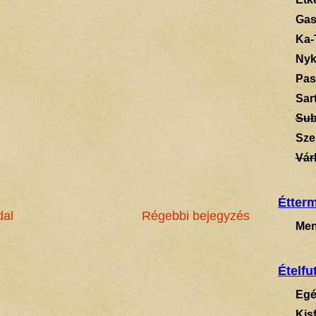
Gas
Ka-
Ny
Pas
Sart
Su
Sze
Vár
Étter
dal
Régebbi bejegyzés
Men
Ételfu
Egé
Kis