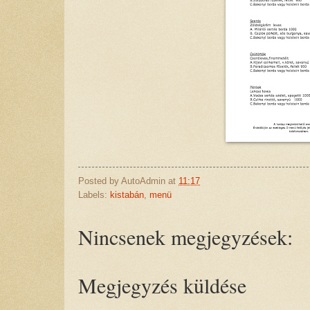
Posted by
AutoAdmin
at
11:17
Labels:
kistabán
,
menü
Nincsenek megjegyzések:
Megjegyzés küldése