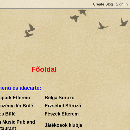
Főoldal
enü és alacarte:
apark Étterem
Belga Söröző
szényi tér Büfé
Erzsébet Söröző
es Büfé
Fészek Étterem
sh Music Pub and
Játékosok klubja
taurant