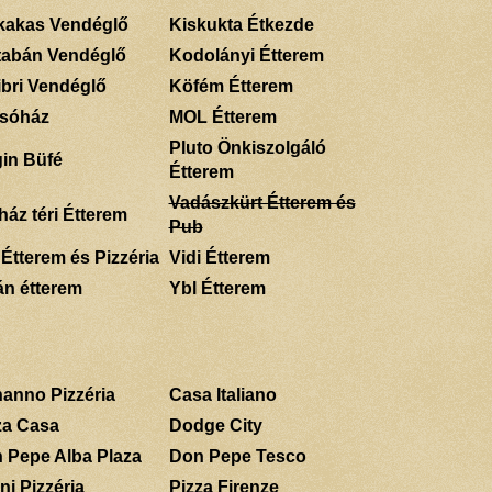
kakas Vendéglő
Kiskukta Étkezde
tabán Vendéglő
Kodolányi Étterem
ibri Vendéglő
Köfém Étterem
sóház
MOL Étterem
Pluto Önkiszolgáló
gin Büfé
Étterem
Vadászkürt Étterem és
ház téri Étterem
Pub
 Étterem és Pizzéria
Vidi Étterem
án étterem
Ybl Étterem
anno Pizzéria
Casa Italiano
za Casa
Dodge City
 Pepe Alba Plaza
Don Pepe Tesco
ni Pizzéria
Pizza Firenze