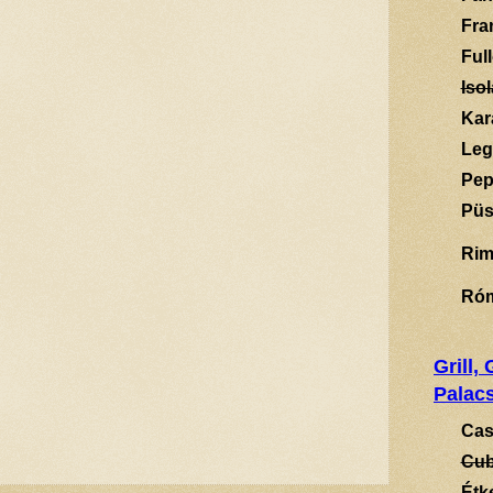
Fra
Ful
Isol
Kar
Leg
Pep
Püs
Rim
Ró
Grill,
Palacs
Cas
Cub
Étk