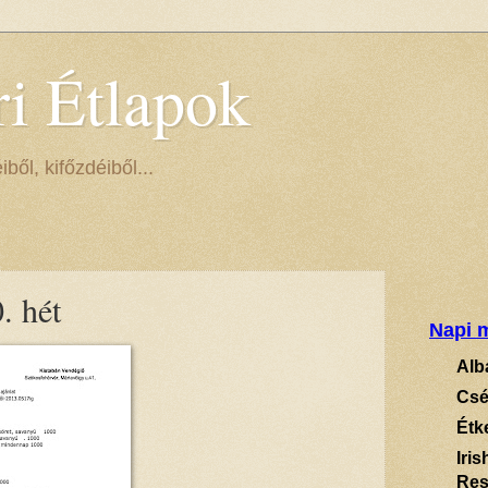
ri Étlapok
ől, kifőzdéiből...
. hét
Napi m
Alb
Csé
Étk
Iri
Res