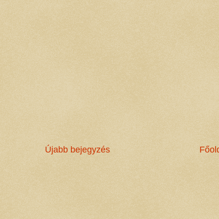
Újabb bejegyzés
Főol