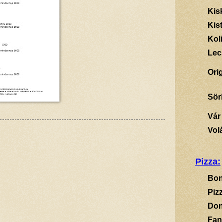
Kis
Kis
Kol
Lec
Ori
Sör
Vár
Vol
Pizza:
Bon
Piz
Don
Fan