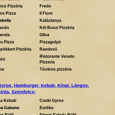
nco Pizzéria
Fredo
los Pizza
Il Fiore
abella
Kalóztanya
aván
Két Boszi Pizzéria
enda
Oliva
u Pizza
Pizzagolyó
pökkert Pizzéria
Randevú
Ristorante Veneto
ini
Pizzeria
ma
Tóváros pizzéria
 Gyros, Hamburger, Kebab, Kínai, Lángos,
inta, Szendvics:
a Kebab
Csoki Gyros
a Cabana
Euréka
es Büfé
Finom Faloda Büfé