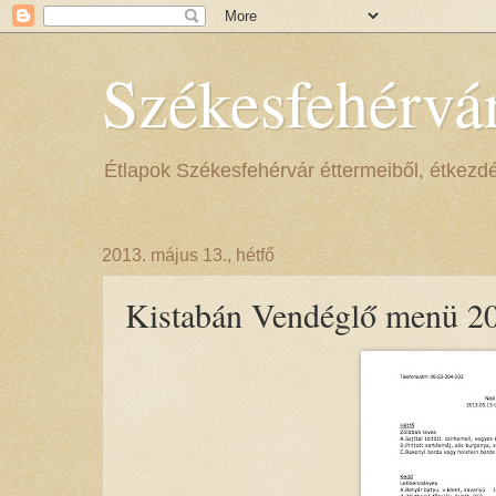
Székesfehérvá
Étlapok Székesfehérvár éttermeiből, étkezdéib
2013. május 13., hétfő
Kistabán Vendéglő menü 20