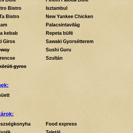
tro Bistro
Isztambul
Ta Bistro
New Yankee Chicken
kam
Palacsintavilág
a kebab
Repeta büfé
i Giros
Sawaki Gyorsétterem
bway
Sushi Guru
rencse
Szultán
körúti gyros
mek:
üett
tárok:
szségkonyha
Food express
fazék
Teletál