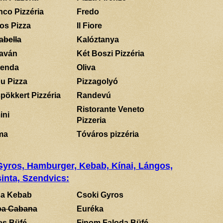
nco Pizzéria
Fredo
los Pizza
Il Fiore
abella
Kalóztanya
aván
Két Boszi Pizzéria
enda
Oliva
u Pizza
Pizzagolyó
pökkert Pizzéria
Randevú
Ristorante Veneto
ini
Pizzeria
ma
Tóváros pizzéria
 Gyros, Hamburger, Kebab, Kínai, Lángos,
inta, Szendvics:
a Kebab
Csoki Gyros
a Cabana
Euréka
es Büfé
Finom Faloda Büfé