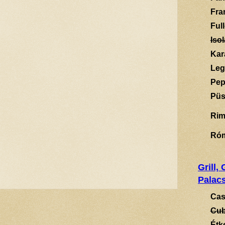
Fra
Ful
Isol
Kar
Leg
Pep
Püs
Rim
Ró
Grill,
Palacs
Cas
Cub
Étk