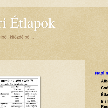
ri Étlapok
ől, kifőzdéiből...
Napi m
Alb
Csé
Étk
Iri
Res