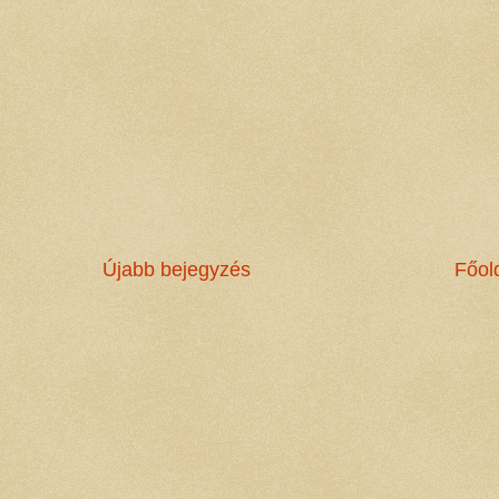
Újabb bejegyzés
Főol