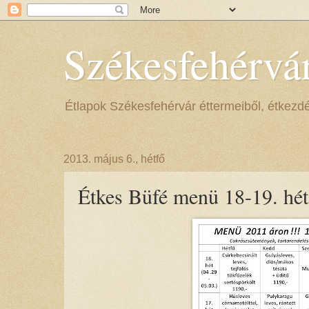
Székesfehérvá
Étlapok Székesfehérvár éttermeiből, étkezdéib
2013. május 6., hétfő
Étkes Büfé menü 18-19. hét