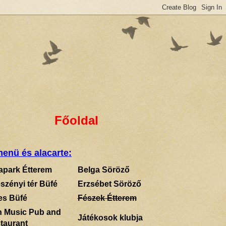
Főoldal
enü és alacarte:
apark Étterem
Belga Söröző
szényi tér Büfé
Erzsébet Söröző
es Büfé
Fészek Étterem
sh Music Pub and
Játékosok klubja
taurant