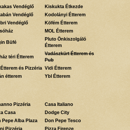
kakas Vendéglő
Kiskukta Étkezde
tabán Vendéglő
Kodolányi Étterem
ibri Vendéglő
Köfém Étterem
sóház
MOL Étterem
Pluto Önkiszolgáló
gin Büfé
Étterem
Vadászkürt Étterem és
ház téri Étterem
Pub
 Étterem és Pizzéria
Vidi Étterem
án étterem
Ybl Étterem
anno Pizzéria
Casa Italiano
za Casa
Dodge City
 Pepe Alba Plaza
Don Pepe Tesco
ni Pizzéria
Pizza Firenze