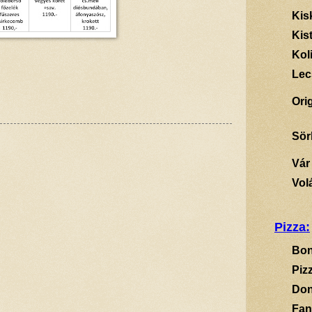
Kis
Kis
Kol
Lec
Ori
Sör
Vár
Vol
Pizza:
Bon
Piz
Don
Fan