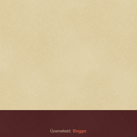
Üzemeltető:
Blogger
.