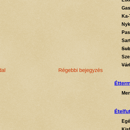
Gas
Ka-
Ny
Pas
Sart
Su
Sze
Vár
dal
Régebbi bejegyzés
Étter
Men
Ételfu
Egé
Kis