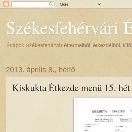
Székesfehérvári 
Étlapok Székesfehérvár éttermeiből, étkezdéiből, kifőz
2013. április 8., hétfő
Kiskukta Étkezde menü 15. hét