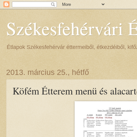
Székesfehérvári 
Étlapok Székesfehérvár éttermeiből, étkezdéiből, kifőz
2013. március 25., hétfő
Köfém Étterem menü és alacarte