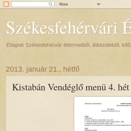
Székesfehérvári 
Étlapok Székesfehérvár éttermeiből, étkezdéiből, kifőz
2013. január 21., hétfő
Kistabán Vendéglő menü 4. hét