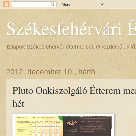
Székesfehérvári 
Étlapok Székesfehérvár éttermeiből, étkezdéiből, kifőz
2012. december 10., hétfő
Pluto Önkiszolgáló Étterem men
hét