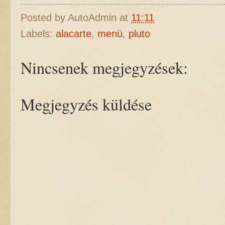
Posted by
AutoAdmin
at
11:11
Labels:
alacarte
,
menü
,
pluto
Nincsenek megjegyzések:
Megjegyzés küldése