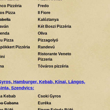
nco Pizzéria
Fredo
los Pizza
Il Fiore
abella
Kalóztanya
aván
Két Boszi Pizzéria
enda
Oliva
u Pizza
Pizzagolyó
pökkert Pizzéria
Randevú
Ristorante Veneto
ini
Pizzeria
ma
Tóváros pizzéria
 Gyros, Hamburger, Kebab, Kínai, Lángos,
inta, Szendvics:
a Kebab
Csoki Gyros
a Cabana
Euréka
es Büfé
Finom Faloda Büfé