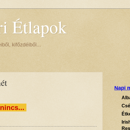
ri Étlapok
ől, kifőzdéiből...
ét
Napi m
Alb
Csé
nincs...
Étk
Iri
Res