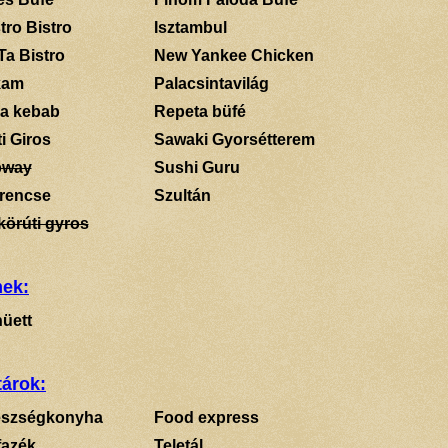
tro Bistro
Isztambul
Ta Bistro
New Yankee Chicken
kam
Palacsintavilág
a kebab
Repeta büfé
i Giros
Sawaki Gyorsétterem
bway
Sushi Guru
rencse
Szultán
körúti gyros
mek:
üett
tárok:
szségkonyha
Food express
fazék
Teletál