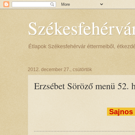
Székesfehérvá
Étlapok Székesfehérvár éttermeiből, étkezdéib
2012. december 27., csütörtök
Erzsébet Söröző menü 52. h
Sajnos 