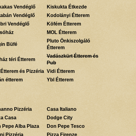
kakas Vendéglő
Kiskukta Étkezde
tabán Vendéglő
Kodolányi Étterem
ibri Vendéglő
Köfém Étterem
sóház
MOL Étterem
Pluto Önkiszolgáló
gin Büfé
Étterem
Vadászkürt Étterem és
ház téri Étterem
Pub
 Étterem és Pizzéria
Vidi Étterem
án étterem
Ybl Étterem
anno Pizzéria
Casa Italiano
za Casa
Dodge City
 Pepe Alba Plaza
Don Pepe Tesco
ni Pizzéria
Pizza Firenze