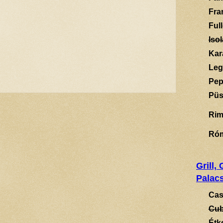
Fra
Ful
Isol
Kar
Leg
Pep
Püs
Rim
Ró
Grill,
Palacs
Cas
Cub
Étk