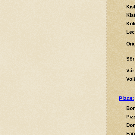
Kis
Kis
Kol
Lec
Ori
Sör
Vár
Vol
Pizza:
Bon
Piz
Don
Fan