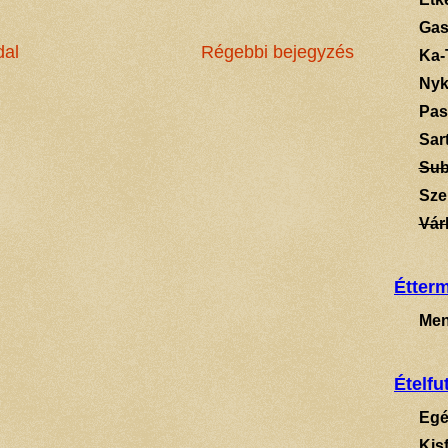
Gas
dal
Régebbi bejegyzés
Ka-
Ny
Pas
Sart
Su
Sze
Vár
Étter
Men
Ételfu
Egé
Kis