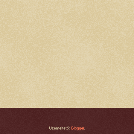
Üzemeltető:
Blogger
.