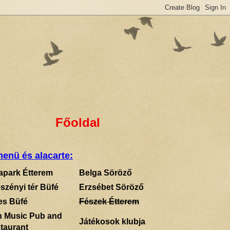
Főoldal
enü és alacarte:
apark Étterem
Belga Söröző
szényi tér Büfé
Erzsébet Söröző
es Büfé
Fészek Étterem
sh Music Pub and
Játékosok klubja
taurant