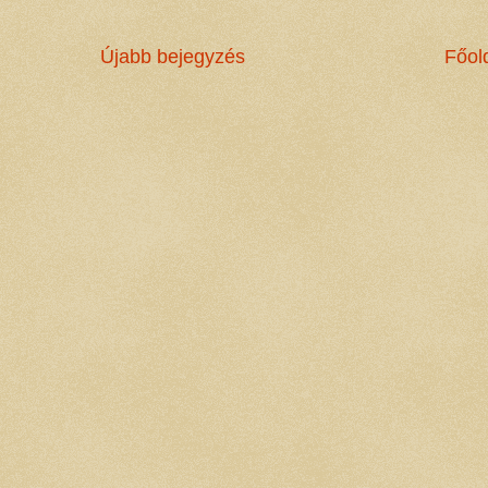
Újabb bejegyzés
Főol