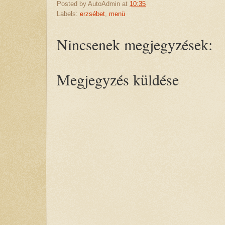
Posted by
AutoAdmin
at
10:35
Labels:
erzsébet
,
menü
Nincsenek megjegyzések:
Megjegyzés küldése