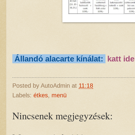
Állandó alacarte kínálat:
katt ide
Posted by
AutoAdmin
at
11:18
Labels:
étkes
,
menü
Nincsenek megjegyzések: