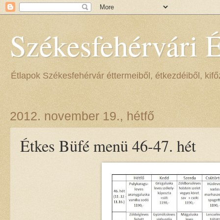
Székesfehérvári 
Étlapok Székesfehérvár éttermeiből, étkezdéiből, kifőz
2012. november 19., hétfő
Étkes Büfé menü 46-47. hét